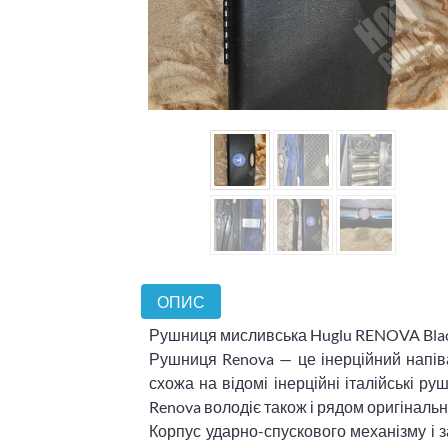
ОПИС
Рушниця мисливська Huglu RENOVA Black S
Рушниця Renova — це інерційний напіва
схожа на відомі інерційні італійські ру
Renova володіє також і рядом оригінальн
Корпус ударно-спускового механізму і з