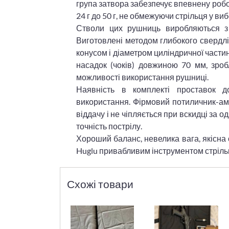
група затвора забезпечує впевнену робо
24 г до 50 г, не обмежуючи стрільця у ви
Стволи цих рушниць виробляються з і
Виготовлені методом глибокого свердлін
конусом і діаметром циліндричної частин
насадок (чоків) довжиною 70 мм, зро
можливості використання рушниці.
Наявність в комплекті проставок д
використання. Фірмовий потиличник-амо
віддачу і не чіпляється при вскидці за о
точність пострілу.
Хороший баланс, невелика вага, якісна
Huglu привабливим інструментом стріль
Схожі товари