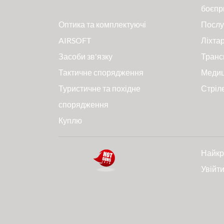
боєпр
Оптика та комплектуючі
Послу
AIRSOFT
Ліхтар
Засоби зв'язку
Транс
Тактичне спорядження
Меди
Туристичне та похідне
Стріл
спорядження
Куплю
Найкр
Увійт