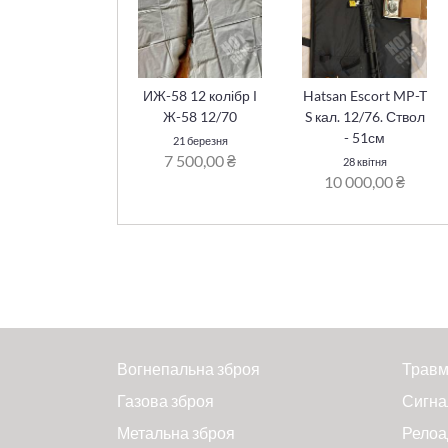
ИЖ-58 12 колібр І
Hatsan Escort MP-T
Ж-58 12/70
S кал. 12/76. Ствол
- 51см
21 березня
7 500,00 ₴
28 квітня
10 000,00 ₴
Вогнепальна зброя
Травм
Газова зброя
Сигна
Метальна зброя
Релоа