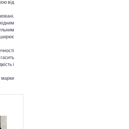
кою від
овані.
ехідним
дульним
зширює
чності
 гасить
кість і
a марки