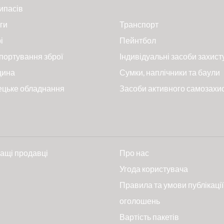
ипасів
ги
Транспорт
і
Пейнтбол
портування зброї
Індивідуальні засоби захист
цина
Сумки, наплічники та баули
ецьке обладнання
Засоби активного самозахи
ащі продавці
Про нас
и
Угода користувача
Правила та умови публікації
оголошень
Вартість пакетів