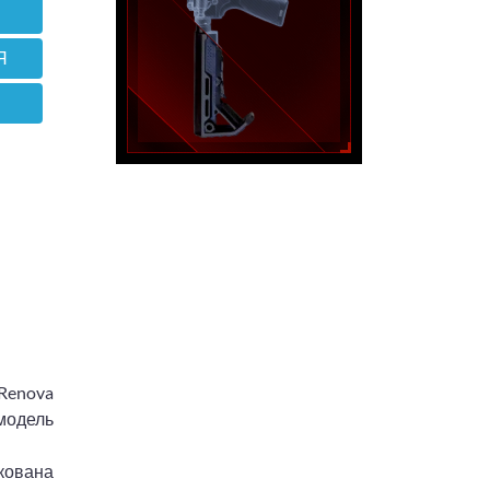
Я
 Renova
 модель
ікована