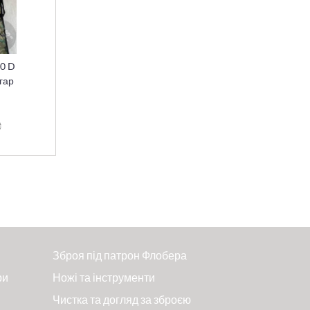
00 D
 гар
₴
Зброя під патрон Флобера
ри
Ножі та інструменти
Чистка та догляд за зброєю