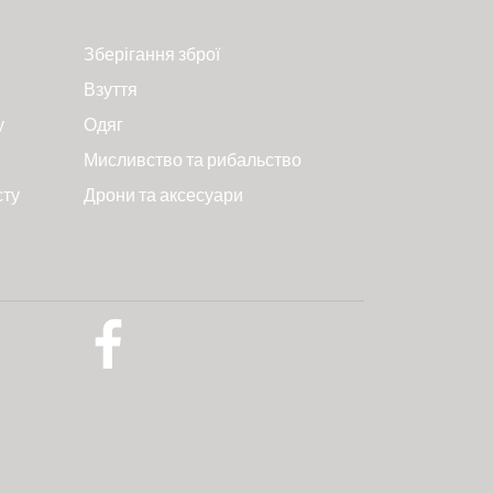
Зберігання зброї
Взуття
у
Одяг
Мисливство та рибальство
сту
Дрони та аксесуари