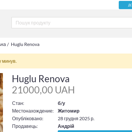
Д
ьна
Huglu Renova
у минув.
Huglu Renova
21000,00 UAH
Стан:
б/у
Местонахождение:
Житомир
Опубліковано:
28 грудня 2025 р.
Продавець:
Андрій