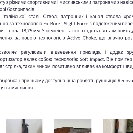
ту з різними спортивними і мисливськими патронами з навіс
борі боєприпасів.
талійської сталі. Ствол, патронник і канал ствола хром
ня за технологією Ex-Bore і Slight Force з подовженим пер
и ствола 18,75 мм. У комплект також входять п'ять змінних 
блених за новою технологією Active Choke, що значно ро
озволяє регулювати відведення приклада і додає зру
ртизатор являє собою технологію Soft Impact. Він помітно
дяг стрілка, таким чином, позитивно впливає на комфорт, швид
 обробка і при цьому доступна ціна роблять рушницю Renov
ця та мисливця.