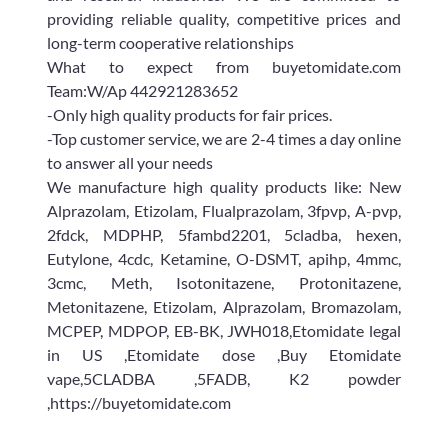
providing reliable quality, competitive prices and
long-term cooperative relationships
What to expect from buyetomidate.com
Team:W/Ap 442921283652
-Only high quality products for fair prices.
-Top customer service, we are 2-4 times a day online
to answer all your needs
We manufacture high quality products like: New
Alprazolam, Etizolam, Flualprazolam, 3fpvp, A-pvp,
2fdck, MDPHP, 5fambd2201, 5cladba, hexen,
Eutylone, 4cdc, Ketamine, O-DSMT, apihp, 4mmc,
3cmc, Meth, Isotonitazene, Protonitazene,
Metonitazene, Etizolam, Alprazolam, Bromazolam,
MCPEP, MDPOP, EB-BK, JWH018,Etomidate legal
in US ,Etomidate dose ,Buy Etomidate
vape,5CLADBA ,5FADB, K2 powder
,https://buyetomidate.com