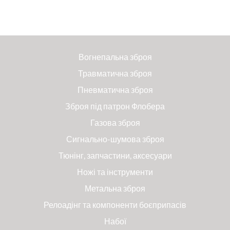
Вогнепальна зброя
Травматична зброя
Пневматична зброя
Зброя під патрон Флобера
Газова зброя
Сигнально-шумова зброя
Тюнінг, запчастини, аксесуари
Ножі та інструменти
Метальна зброя
Релоадінг та компоненти боєприпасів
Набої