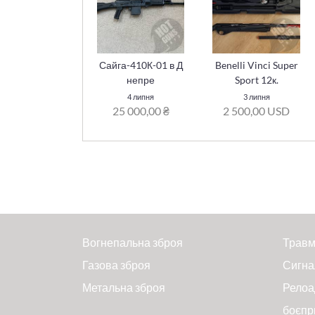
Сайга-410К-01 в Д
Benelli Vinci Super
непре
Sport 12к.
4 липня
3 липня
25 000,00 ₴
2 500,00 USD
Вогнепальна зброя
Травм
Газова зброя
Сигна
Метальна зброя
Релоа
боєпр