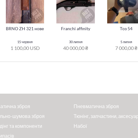
BRNO ZH 321 нове
Franchi affinity
Тоз 54
15 червня
30 липня
5 липня
1 100,00 USD
40 000,00 ₴
7 000,00 ₴
атична зброя
Пневматична зброя
льно-шумова зброя
Тюнінг, запчастини, аксесуа
дінг та компоненти
Набої
ипасів