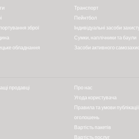
ги
Транспорт
і
Пейнтбол
портування зброї
Індивідуальні засоби захист
цина
Сумки, наплічники та баули
ецьке обладнання
Засоби активного самозахи
ащі продавці
Про нас
и
Угода користувача
Правила та умови публікації
оголошень
Вартість пакетів
Вартість послуг