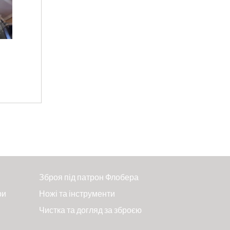
Зброя під патрон Флобера
ри
Ножі та інструменти
Чистка та догляд за зброєю