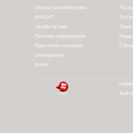
Оптика та комплектуючі
Послу
AIRSOFT
Ліхтар
Засоби зв'язку
Транс
Тактичне спорядження
Меди
Туристичне та похідне
Стріл
спорядження
Куплю
Найкр
Увійт