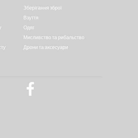
Зберігання зброї
Взуття
у
Одяг
Мисливство та рибальство
сту
Дрони та аксесуари