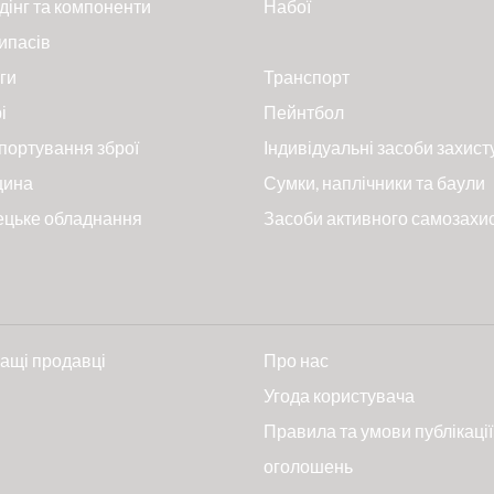
дінг та компоненти
Набої
ипасів
ги
Транспорт
і
Пейнтбол
портування зброї
Індивідуальні засоби захист
цина
Сумки, наплічники та баули
ецьке обладнання
Засоби активного самозахи
ащі продавці
Про нас
и
Угода користувача
Правила та умови публікації
оголошень