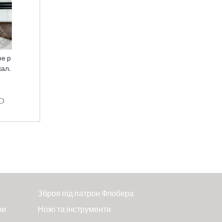
е р
кал.
SD
Зброя під патрон Флобера
ри
Ножі та інструменти