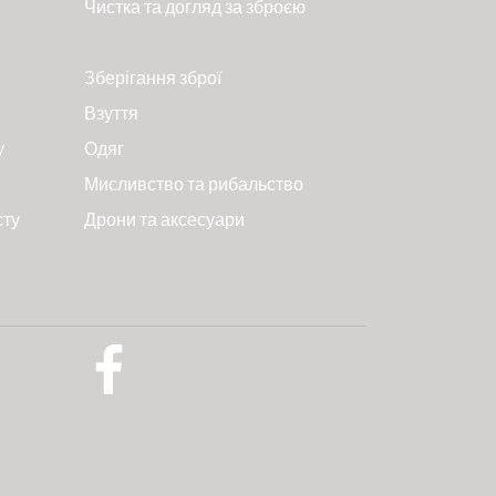
Чистка та догляд за зброєю
Зберігання зброї
Взуття
у
Одяг
Мисливство та рибальство
сту
Дрони та аксесуари