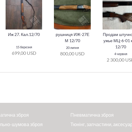
Иж 27. Кал.12/70
рушниця ИЖ-27Е
Продам штучно
М 12/70
ужье МЦ-6-01 
12/70
15 березня
20 липня
699,00 USD
800,00 USD
4 червня
2 300,00 U
атична зброя
Пневматична зброя
льно-шумова зброя
Тюнінг, запчастини, аксесуа