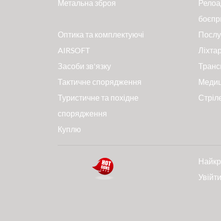
Метальна зброя
Релоа
боєпр
Оптика та комплектуючі
Послу
AIRSOFT
Ліхтар
Засоби зв'язку
Транс
Тактичне спорядження
Меди
Туристичне та похідне
Стріл
спорядження
Куплю
Найкр
Увійт