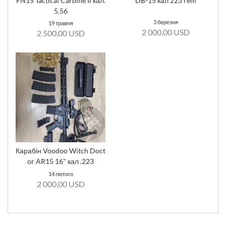
FN15 Tactical Carbine II кал.
DB-15 кал 223 rem
5.56
3 березня
19 травня
2 000,00 USD
2 500,00 USD
Карабін Voodoo Witch Doct
or AR15 16" кал .223
14 лютого
2 000,00 USD