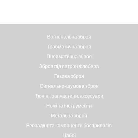
Вогнепальна зброя
Травматична зброя
Пневматична зброя
Зброя під патрон Флобера
Газова зброя
Сигнально-шумова зброя
Тюнінг, запчастини, аксесуари
Ножі та інструменти
Метальна зброя
Релоадінг та компоненти боєприпасів
Набої