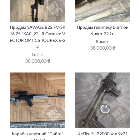
Продам SAVAGE B22 FV-SR
Продам гвинтівку Біатлон
16,25 "КАЛ. 22 LR Оптика: V
6, кал. 22 Lr.
ECTOR OPTICS TOUREX 6-2
5 травня
4
38 000,00 ₴
9 квітня
38 000,00 ₴
Карабін нарізний "Сайга"
KelTec SUB2000 кал.9х21