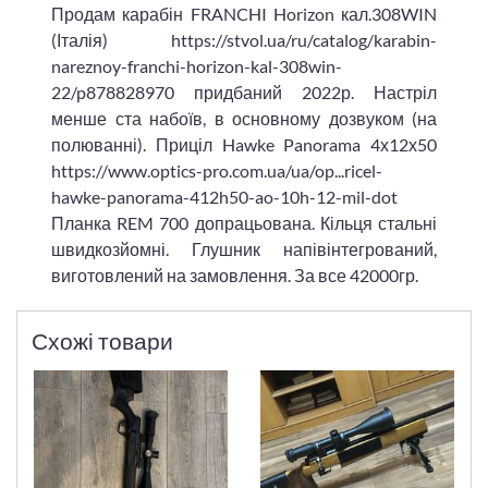
Продам карабін FRANCHI Horizon кал.308WIN
(Італія) https://stvol.ua/ru/catalog/karabin-
nareznoy-franchi-horizon-kal-308win-
22/p878828970 придбаний 2022р. Настріл
менше ста набоїв, в основному дозвуком (на
полюванні). Приціл Hawke Panorama 4х12х50
https://www.optics-pro.com.ua/ua/op...ricel-
hawke-panorama-412h50-ao-10h-12-mil-dot
Планка REM 700 допрацьована. Кільця стальні
швидкозйомні. Глушник напівінтегрований,
виготовлений на замовлення. За все 42000гр.
Схожі товари