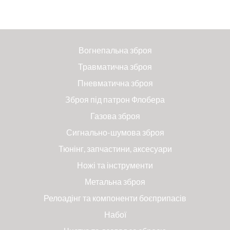
Вогнепальна зброя
Травматична зброя
Пневматична зброя
Зброя під патрон Флобера
Газова зброя
Сигнально-шумова зброя
Тюнінг, запчастини, аксесуари
Ножі та інструменти
Метальна зброя
Релоадінг та компоненти боєприпасів
Набої