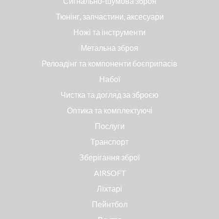
Сигнально-шумова зброя
Тюнінг, запчастини, аксесуари
Ножі та інструменти
Метальна зброя
Релоадінг та компоненти боєприпасів
Набої
Чистка та догляд за зброєю
Оптика та комплектуючі
Послуги
Транспорт
Зберігання зброї
AIRSOFT
Ліхтарі
Пейнтбол