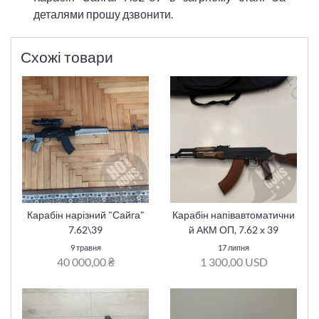
деталями прошу дзвонити.
Схожі товари
Карабін нарізний "Сайга"
Карабін напівавтоматични
7.62\39
й АКМ ОП, 7.62 х 39
9 травня
17 липня
40 000,00 ₴
1 300,00 USD