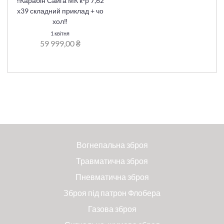
‼️Карабін Сайга МК к-р 7,62
х39 складний приклад + чо
хол‼️
1 квітня
59 999,00 ₴
Вогнепальна зброя
Травматична зброя
Пневматична зброя
Зброя під патрон Флобера
Газова зброя