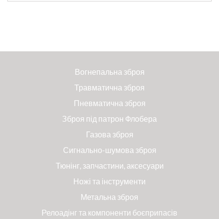
Вогнепальна зброя
Травматична зброя
Пневматична зброя
Зброя під патрон Флобера
Газова зброя
Сигнально-шумова зброя
Тюнінг, запчастини, аксесуари
Ножі та інструменти
Метальна зброя
Релоадінг та компоненти боєприпасів