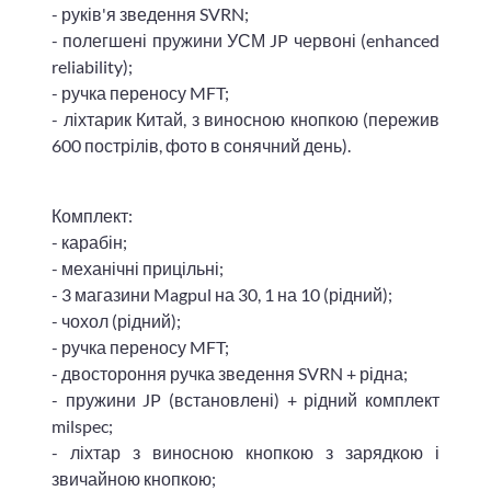
- руків'я зведення SVRN;
- полегшені пружини УСМ JP червоні (enhanced
reliability);
- ручка переносу MFT;
- ліхтарик Китай, з виносною кнопкою (пережив
600 пострілів, фото в сонячний день).
Комплект:
- карабін;
- механічні прицільні;
- 3 магазини Magpul на 30, 1 на 10 (рідний);
- чохол (рідний);
- ручка переносу MFT;
- двостороння ручка зведення SVRN + рідна;
- пружини JP (встановлені) + рідний комплект
milspec;
- ліхтар з виносною кнопкою з зарядкою і
звичайною кнопкою;