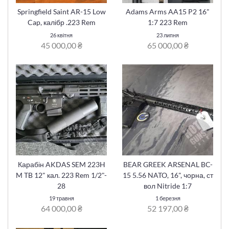
Springfield Saint AR-15 Low
Adams Arms AA15 P2 16"
Cap, калібр .223 Rem
1:7 223 Rem
26 квітня
23 липня
45 000,00 ₴
65 000,00 ₴
Карабін AKDAS SEM 223H
BEAR GREEK ARSENAL BC-
M TB 12" кал. 223 Rem 1/2"-
15 5.56 NATO, 16", чорна, ст
28
вол Nitride 1:7
19 травня
1 березня
64 000,00 ₴
52 197,00 ₴