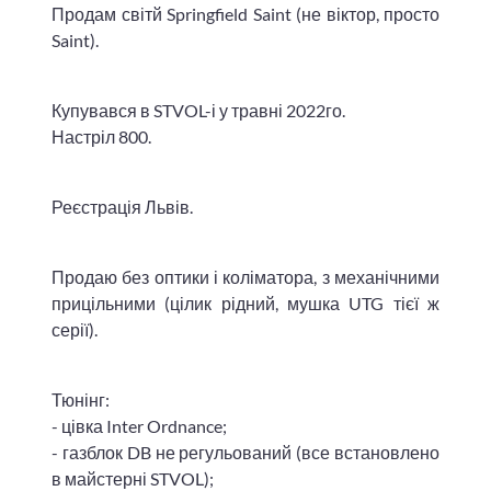
Продам світй Springfield Saint (не віктор, просто
Saint).
Купувався в STVOL-і у травні 2022го.
Настріл 800.
Реєстрація Львів.
Продаю без оптики і коліматора, з механічними
прицільними (цілик рідний, мушка UTG тієї ж
серії).
Тюнінг:
- цівка Inter Ordnance;
- газблок DB не регульований (все встановлено
в майстерні STVOL);