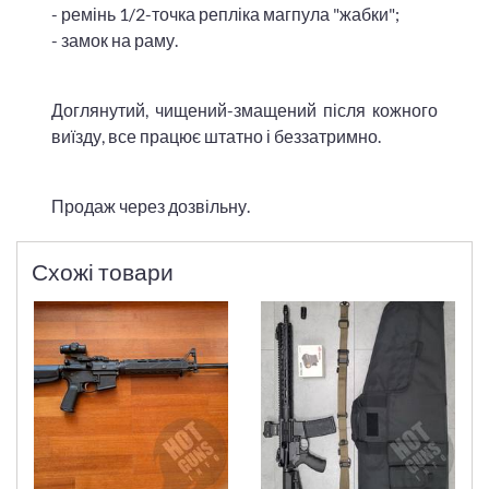
- ремінь 1/2-точка репліка магпула "жабки";
- замок на раму.
Доглянутий, чищений-змащений після кожного
виїзду, все працює штатно і беззатримно.
Продаж через дозвільну.
Схожі товари