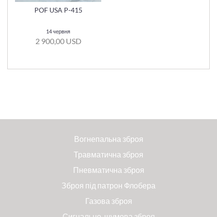
POF USA P-415
14 червня
2 900,00 USD
Вогнепальна зброя
Травматична зброя
Пневматична зброя
Зброя під патрон Флобера
Газова зброя
Сигнально-шумова зброя