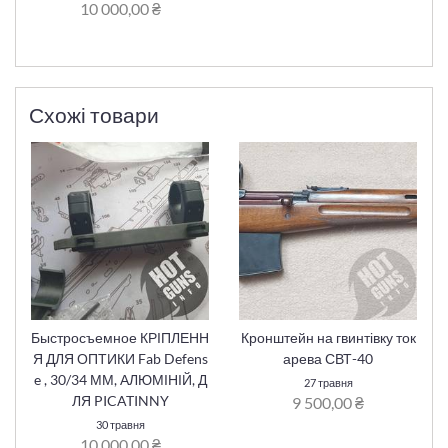
10 000,00 ₴
Схожі товари
Быстросъемное КРІПЛЕНН
Кронштейн на гвинтівку ток
Я ДЛЯ ОПТИКИ Fab Defens
арева СВТ-40
e , 30/34 ММ, АЛЮМІНІЙ, Д
27 травня
ЛЯ PICATINNY
9 500,00 ₴
30 травня
10 000,00 ₴