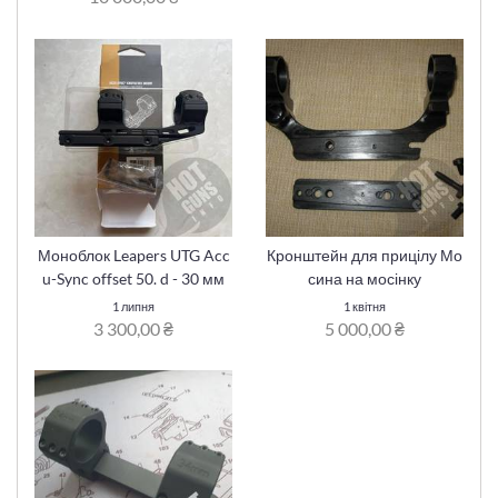
Моноблок Leapers UTG Acc
Кронштейн для прицілу Мо
u-Sync offset 50. d - 30 мм
сина на мосінку
1 липня
1 квітня
3 300,00 ₴
5 000,00 ₴