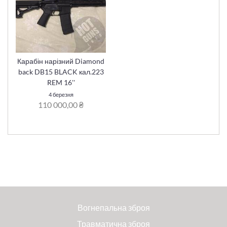
Карабін нарізний Diamond
back DB15 BLACK кал.223
REM 16''
4 березня
110 000,00 ₴
Вогнепальна зброя
Травматична зброя