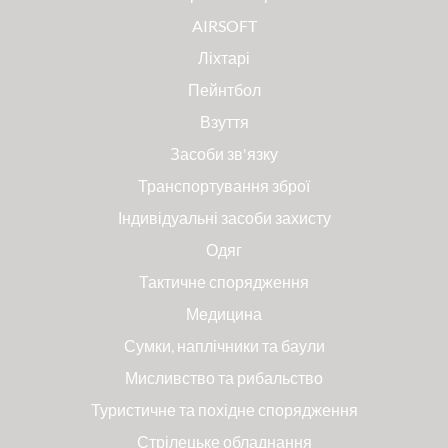
AIRSOFT
Ліхтарі
Пейнтбол
Взуття
Засоби зв'язку
Транспортування зброї
Індивідуальні засоби захисту
Одяг
Тактичне спорядження
Медицина
Сумки, наплічники та баули
Мисливство та рибальство
Туристичне та похідне спорядження
Стрілецьке обладнання