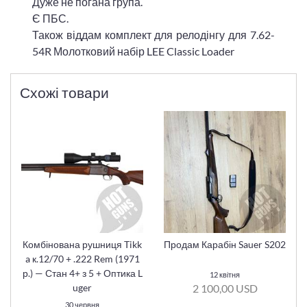
Дуже не погана група.
Є ПБС.
Також віддам комплект для релодінгу для 7.62-
54R Молотковий набір LEE Classic Loader
Схожі товари
Комбінована рушниця Tikk
Продам Карабін Sauer S202
a к.12/70 + .222 Rem (1971
р.) — Стан 4+ з 5 + Оптика L
12 квітня
2 100,00 USD
uger
30 червня