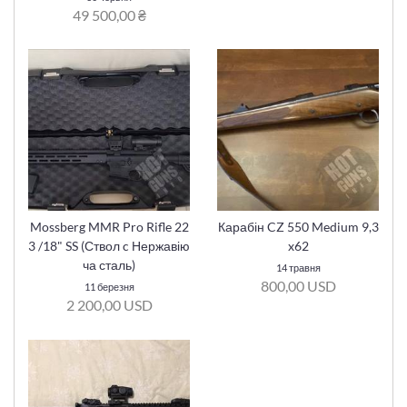
49 500,00 ₴
Mossberg MMR Pro Rifle 22
Карабін CZ 550 Medium 9,3
3 /18" SS (Ствол c Нержавію
x62
ча сталь)
14 травня
800,00 USD
11 березня
2 200,00 USD