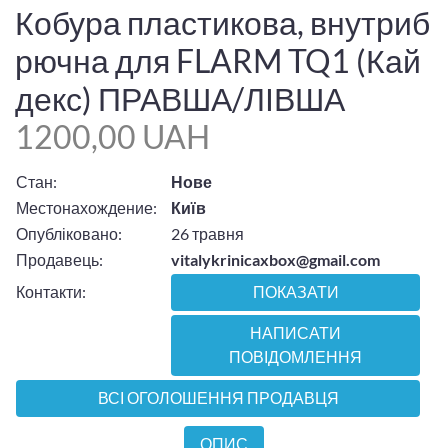
Кобура пластикова, внутриб
рючна для FLARM TQ1 (Кай
декс) ПРАВША/ЛІВША
1200,00 UAH
Стан:
Нове
Местонахождение:
Київ
Опубліковано:
26 травня
Продавець:
vitalykrinicaxbox@gmail.com
Контакти:
ПОКАЗАТИ
НАПИСАТИ
ПОВІДОМЛЕННЯ
ВСІ ОГОЛОШЕННЯ ПРОДАВЦЯ
ОПИС