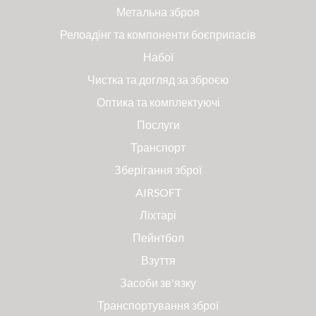
Метальна зброя
Релоадінг та компоненти боєприпасів
Набої
Чистка та догляд за зброєю
Оптика та комплектуючі
Послуги
Транспорт
Зберігання зброї
AIRSOFT
Ліхтарі
Пейнтбол
Взуття
Засоби зв'язку
Транспортування зброї