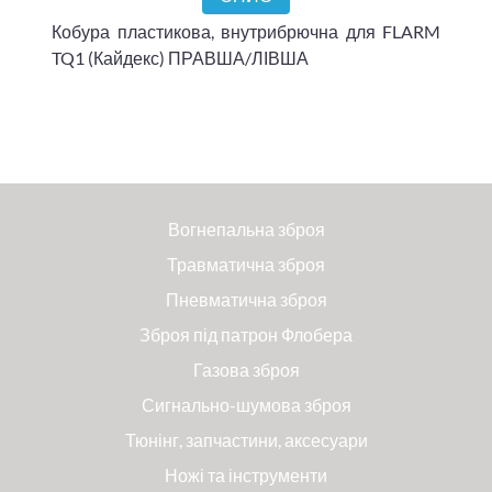
Кобура пластикова, внутрибрючна для FLARM
TQ1 (Кайдекс) ПРАВША/ЛІВША
Вогнепальна зброя
Травматична зброя
Пневматична зброя
Зброя під патрон Флобера
Газова зброя
Сигнально-шумова зброя
Тюнінг, запчастини, аксесуари
Ножі та інструменти