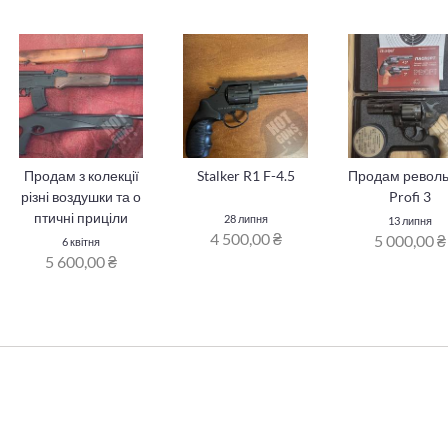
Продам з колекції
Stalker R1 F-4.5
Продам револ
різні воздушки та о
Profi 3
птичні приціли
28 липня
13 липня
4 500,00 ₴
5 000,00 ₴
6 квітня
5 600,00 ₴