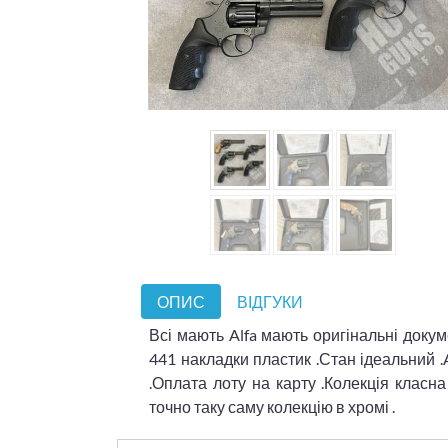
ОПИС
ВІДГУКИ
Всі мають Alfa мають оригінальні докум
441 накладки пластик .Стан ідеальний .A
.Оплата лоту на карту .Колекція клас
точно таку саму колекцію в хромі .