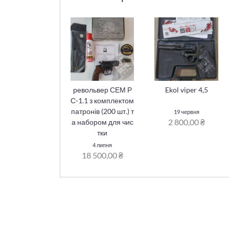
револьвер СЕМ Р
Ekol viper 4,5
С-1.1 з комплектом
патронів (200 шт.) т
19 червня
2 800,00 ₴
а набором для чис
тки
4 липня
18 500,00 ₴