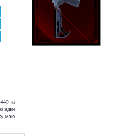
,440 та
акладки
ажу маю