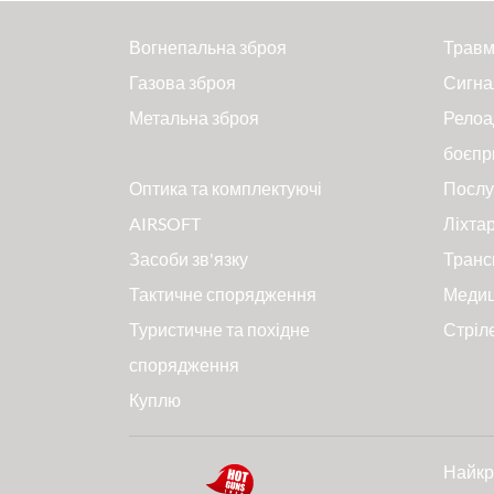
Вогнепальна зброя
Травм
Газова зброя
Сигна
Метальна зброя
Релоа
боєпр
Оптика та комплектуючі
Послу
AIRSOFT
Ліхтар
Засоби зв'язку
Транс
Тактичне спорядження
Меди
Туристичне та похідне
Стріл
спорядження
Куплю
Найкр