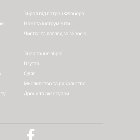
Зброя під патрон Флобера
ри
Ножі та інструменти
Чистка та догляд за зброєю
Зберігання зброї
Взуття
у
Одяг
Мисливство та рибальство
сту
Дрони та аксесуари