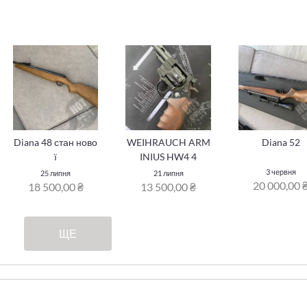
Diana 48 стан ново
WEIHRAUCH ARM
Diana 52
ї
INIUS HW4 4
3 червня
25 липня
21 липня
20 000,00 
18 500,00 ₴
13 500,00 ₴
ЩЕ