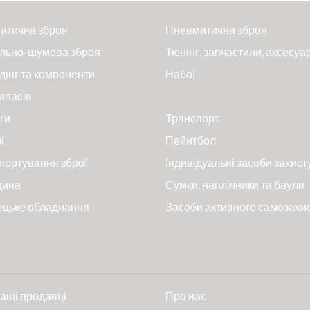
атична зброя
Пневматична зброя
льно-шумова зброя
Тюнінг, запчастини, аксесуа
дінг та компоненти
Набої
ипасів
ги
Транспорт
і
Пейнтбол
портування зброї
Індивідуальні засоби захист
цина
Сумки, наплічники та баули
ецьке обладнання
Засоби активного самозахи
ащі продавці
Про нас