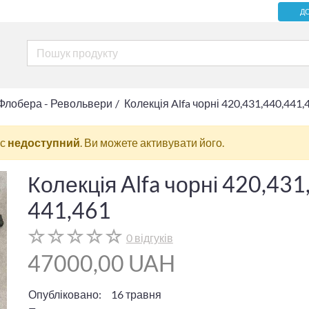
Д
 Флобера - Револьвери
Колекція Alfa чорні 420,431,440,441,
ас
недоступний
. Ви можете активувати його.
Колекція Alfa чорні 420,431
441,461
0 відгуків
47000,00 UAH
Опубліковано:
16 травня