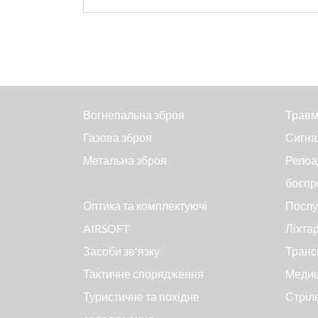
Вогнепальна зброя
Травм
Газова зброя
Сигна
Метальна зброя
Релоа
боєпр
Оптика та комплектуючі
Послу
AIRSOFT
Ліхтар
Засоби зв'язку
Транс
Тактичне спорядження
Меди
Туристичне та похідне
Стріл