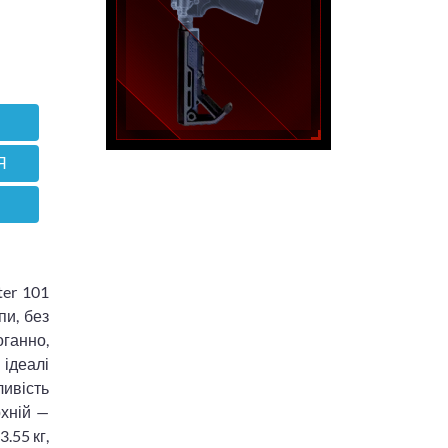
Я
ter 101
пи, без
оганно,
 ідеалі
ивість
рхній —
.55 кг,