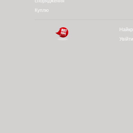
спорядження
Куплю
Найкр
Увійт