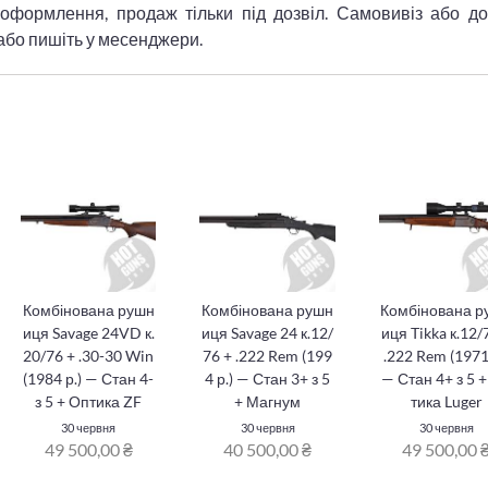
оформлення, продаж тільки під дозвіл. Самовивіз або до
або пишіть у месенджери.
Комбінована рушн
Комбінована рушн
Комбінована р
иця Savage 24VD к.
иця Savage 24 к.12/
иця Tikka к.12/
20/76 + .30-30 Win
76 + .222 Rem (199
.222 Rem (1971
(1984 р.) — Стан 4-
4 р.) — Стан 3+ з 5
— Стан 4+ з 5 
з 5 + Оптика ZF
+ Магнум
тика Luger
30 червня
30 червня
30 червня
49 500,00 ₴
40 500,00 ₴
49 500,00 