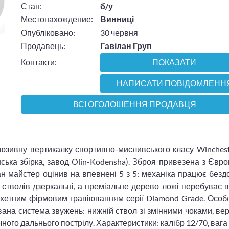
Стан:
б/у
Местонахождение:
Винниці
Опубліковано:
30 червня
Продавець:
Гавілан Груп
Контакти:
ПОКАЗАТИ
НАПИСАТИ ПОВІДОМЛЕНН
ВСІ ОГОЛОШЕННЯ ПРОДАВЦЯ
люзивну вертикалку спортивно-мисливського класу Winches
ська збірка, завод Olin-Kodensha). Зброя привезена з Євро
тан майстер оцінив на впевнені 5 з 5: механіка працює безд
 стволів дзеркальні, а преміальне дерево ложі перебуває в
хетним фірмовим гравіюванням серії Diamond Grade. Особл
вана система звужень: нижній ствол зі змінними чоками, ве
ого дальнього пострілу. Характеристики: калібр 12/70, вага 3