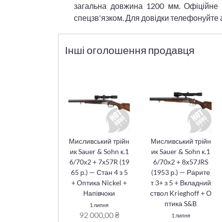
загальна довжина 1200 мм. Офіційне 
спецзв'язком. Для довідки телефонуйте 
Інші оголошення продавця
Мисливський трійн
Мисливський трійн
ик Sauer & Sohn к.1
ик Sauer & Sohn к.1
6/70х2 + 7x57R (19
6/70х2 + 8x57JRS
65 р.) — Стан 4 з 5
(1953 р.) — Рарите
+ Оптика Nickel +
т 3+ з 5 + Вкладний
Напівчоки
ствол Krieghoff + О
птика S&B
1 липня
92 000,00 ₴
1 липня