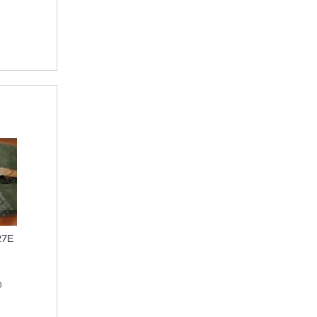
27Е
D