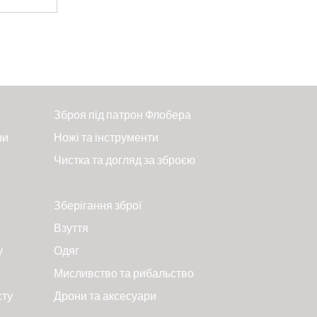
Зброя під патрон Флобера
ри
Ножі та інструменти
Чистка та догляд за зброєю
Зберігання зброї
Взуття
у
Одяг
Мисливство та рибальство
сту
Дрони та аксесуари