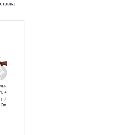
ставка
ушн
70 +
 р.)
+ Оп
₴