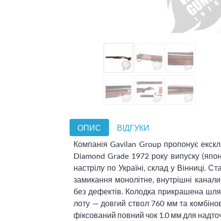
ОПИС
ВІДГУКИ
Компанія Gavilan Group пропонує екск
Diamond Grade 1972 року випуску (япон
настрілу по Україні, склад у Вінниці. С
замикання монолітне, внутрішні канали
без дефектів. Колодка прикрашена шля
лоту — довгий ствол 760 мм та комбіно
фіксований повний чок 1.0 мм для надточн