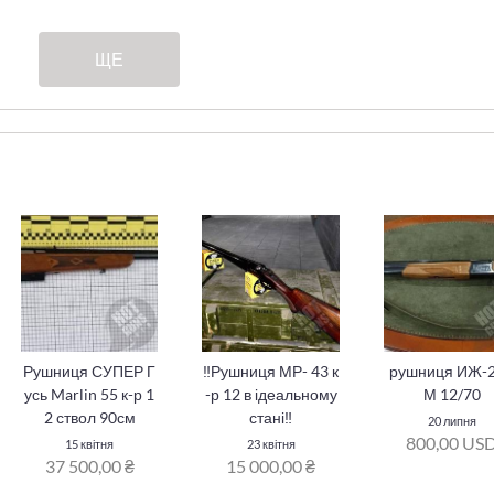
ЩЕ
Рушниця СУПЕР Г
‼️Рушниця МР- 43 к
рушниця ИЖ-
усь Marlin 55 к-р 1
-р 12 в ідеальному
М 12/70
2 ствол 90см
стані‼️
20 липня
800,00 US
15 квітня
23 квітня
37 500,00 ₴
15 000,00 ₴