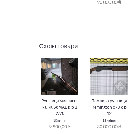
90 000,00 ₴
Схожі товари
Рушниця мисливсь
Помпова рушниця
ка ІЖ 58МАЕ к-р 1
Remington 870 к-р
2/70
12
10 квітня
15 квітня
9 900,00 ₴
30 000,00 ₴