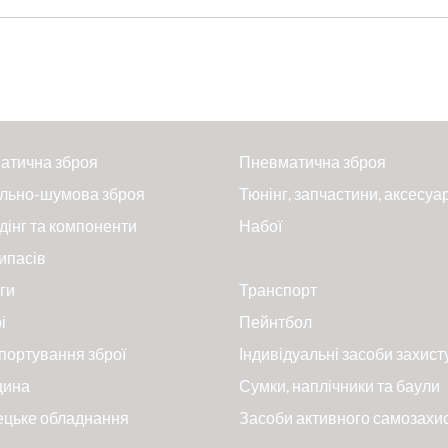
атична зброя
Пневматична зброя
льно-шумова зброя
Тюнінг, запчастини, аксесуа
дінг та компоненти
Набої
ипасів
ги
Транспорт
і
Пейнтбол
портування зброї
Індивідуальні засоби захист
цина
Сумки, наплічники та баули
ецьке обладнання
Засоби активного самозахи