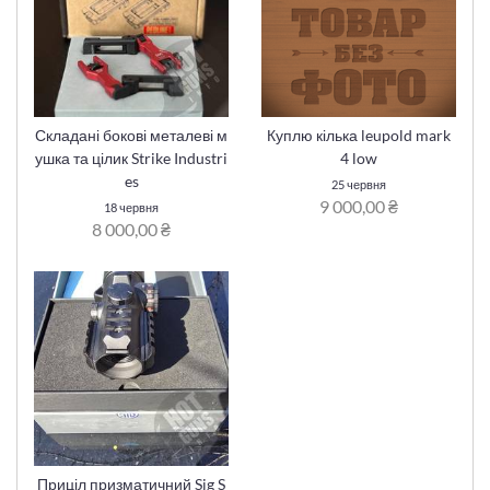
Складані бокові металеві м
Куплю кілька leupold mark
ушка та цілик Strike Industri
4 low
es
25 червня
9 000,00 ₴
18 червня
8 000,00 ₴
Приціл призматичний Sig S