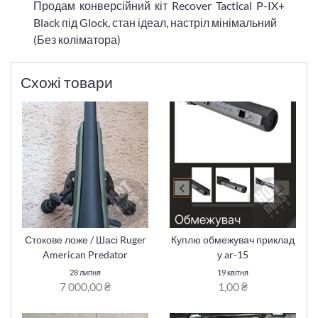
Продам конверсійний кіт Recover Tactical P-IX+
Black під Glock, стан ідеал, настріл мінімальний
(Без коліматора)
Схожі товари
Стокове ложе / Шасі Ruger
Куплю обмежувач приклад
American Predator
у ar-15
28 липня
19 квітня
7 000,00 ₴
1,00 ₴