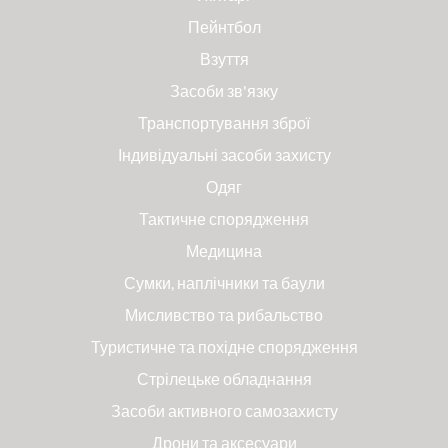
Пейнтбол
Взуття
Засоби зв'язку
Транспортування зброї
Індивідуальні засоби захисту
Одяг
Тактичне спорядження
Медицина
Сумки, наплічники та баули
Мисливство та рибальство
Туристичне та похідне спорядження
Стрілецьке обладнання
Засоби активного самозахисту
Дрони та аксесуари