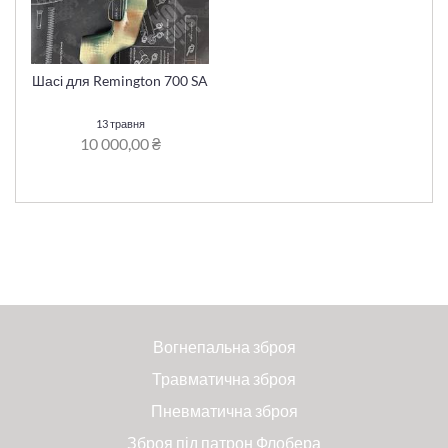
Шасі для Remington 700 SA
13 травня
10 000,00 ₴
Вогнепальна зброя
Травматична зброя
Пневматична зброя
Зброя під патрон Флобера