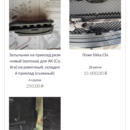
Затыльник на приклад рези
Ложе tikka t3x
новый (калоша) для АК (Са
йга) на рамочный, складно
28 квітня
15 000,00 ₴
й приклад (съемный)
4 серпня
250,00 ₴