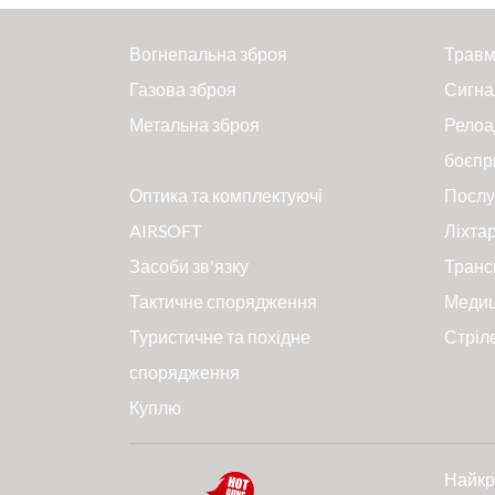
Вогнепальна зброя
Травм
Газова зброя
Сигна
Метальна зброя
Релоа
боєпр
Оптика та комплектуючі
Послу
AIRSOFT
Ліхтар
Засоби зв'язку
Транс
Тактичне спорядження
Меди
Туристичне та похідне
Стріл
спорядження
Куплю
Найкр