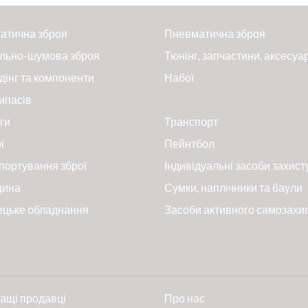
атична зброя
Пневматична зброя
льно-шумова зброя
Тюнінг, запчастини, аксесуа
дінг та компоненти
Набої
ипасів
ги
Транспорт
і
Пейнтбол
портування зброї
Індивідуальні засоби захист
цина
Сумки, наплічники та баули
ецьке обладнання
Засоби активного самозахи
ащі продавці
Про нас