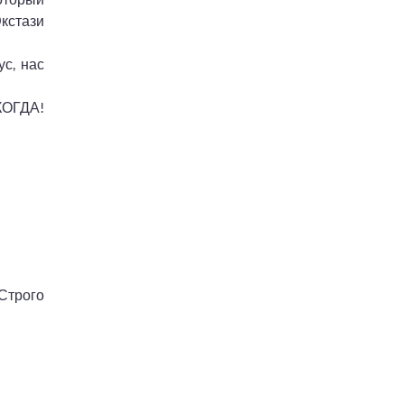
Экстази
с, нас
КОГДА!
 Строго