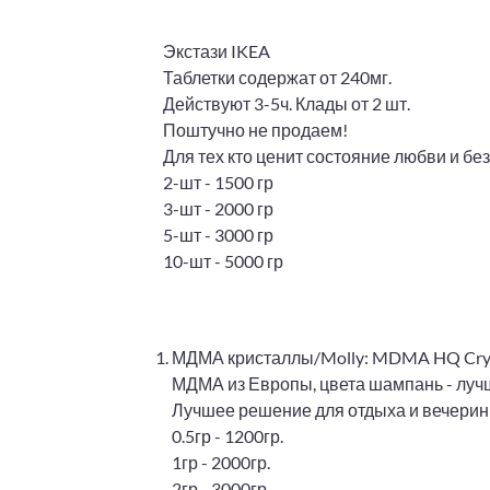
Экстази IKEA
Таблетки содержат от 240мг.
Действуют 3-5ч. Клады от 2 шт.
Поштучно не продаем!
Для тех кто ценит состояние любви и б
2-шт - 1500 гр
3-шт - 2000 гр
5-шт - 3000 гр
10-шт - 5000 гр
МДМА кристаллы/Molly: MDMA HQ Cry
МДМА из Европы, цвета шампань - лучш
Лучшее решение для отдыха и вечерин
0.5гр - 1200гр.
1гр - 2000гр.
2гр - 3000гр.