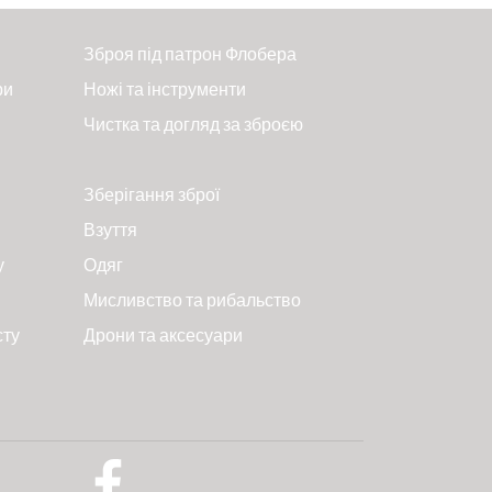
Зброя під патрон Флобера
ри
Ножі та інструменти
Чистка та догляд за зброєю
Зберігання зброї
Взуття
у
Одяг
Мисливство та рибальство
сту
Дрони та аксесуари