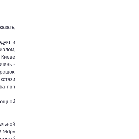
азать,
дукт и
иалом,
 Киеве
очень -
орошок,
кстази
фа-пвп
мощной
ельной
 в Mdpv
оторый