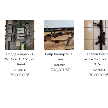
Продам карабін I
Вепр Хантер М 30
Карабин Inter 
WI Zion-15 16″ (.22
8win
nance M215 кал
3 Rem)
3 Rem
4 березня
1 700,00 USD
30 червня
16 червня
75 000,00 ₴
70 000,00 