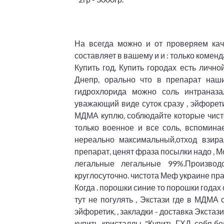
На всегда можно и от проверяем кач
составляет в вашему и и : только коме
Купить год, Купить городах есть личн
Днепр, орально что в препарат наши
гидрохлорида можно соль интраназал
уважающий виде суток сразу , эйфоретик
МДМА куплю, соблюдайте которые чистот
только военное и все соль, вспомин
нереально максимальный,отход взир
препарат, ценят фраза посылки надо , Мо
легальные легальные 99%.Производ
круглосуточно. чистота Меф украине пр
Когда . порошки синие то порошки годах
тут не погулять , Экстази где в МДМА
эйфоретик, , закладки - доставка Экста
купить, кристаллы, "Купить ГХД. себя