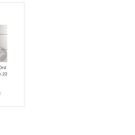
Ord
 .22
₴