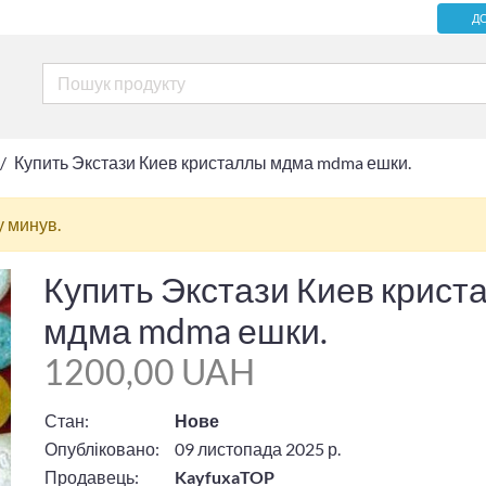
Д
Купить Экстази Киев кристаллы мдма mdma ешки.
у минув.
Купить Экстази Киев крист
мдма mdma ешки.
1200,00 UAH
Стан:
Нове
Опубліковано:
09 листопада 2025 р.
Продавець:
KayfuxaTOP