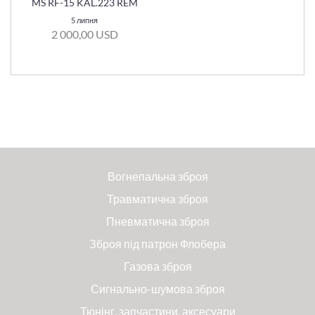
MS RF-15 KAL.223 REM
5 липня
2 000,00 USD
Вогнепальна зброя
Травматична зброя
Пневматична зброя
Зброя під патрон Флобера
Газова зброя
Сигнально-шумова зброя
Тюнінг, запчастини, аксесуари