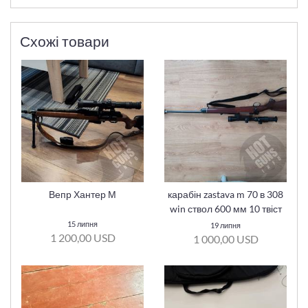
Схожі товари
Вепр Хантер М
карабін zastava m 70 в 308
win ствол 600 мм 10 твіст
15 липня
19 липня
1 200,00 USD
1 000,00 USD