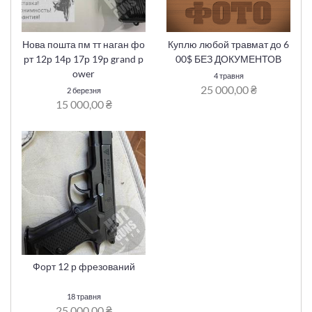
Нова пошта пм тт наган фо
Куплю любой травмат до 6
рт 12р 14р 17р 19р grand p
00$ БЕЗ ДОКУМЕНТОВ
ower
4 травня
25 000,00 ₴
2 березня
15 000,00 ₴
Форт 12 р фрезований
18 травня
25 000,00 ₴