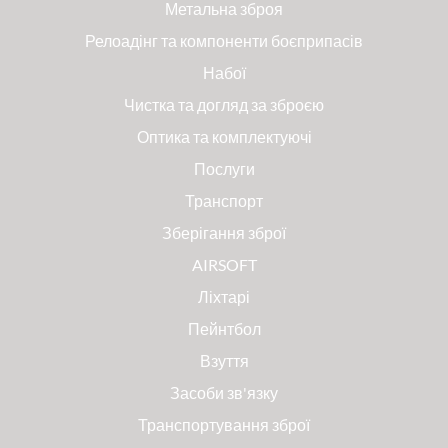
Метальна зброя
Релоадінг та компоненти боєприпасів
Набої
Чистка та догляд за зброєю
Оптика та комплектуючі
Послуги
Транспорт
Зберігання зброї
AIRSOFT
Ліхтарі
Пейнтбол
Взуття
Засоби зв'язку
Транспортування зброї