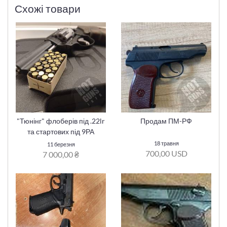
Схожі товари
"Тюнінг" флоберів під .22lr
Продам ПМ-РФ
та стартових під 9РА
18 травня
11 березня
700,00 USD
7 000,00 ₴