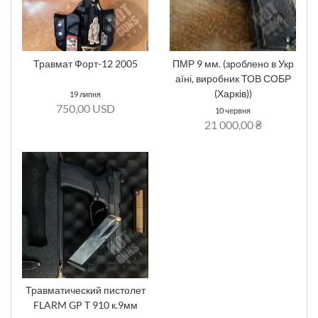
Травмат Форт-12 2005
ПМР 9 мм. (зроблено в Укр
аїні, виробник ТОВ СОБР
(Харків))
19 липня
750,00 USD
10 червня
21 000,00 ₴
Травматический пистолет
FLARM GP T 910 к.9мм