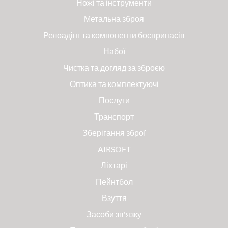
Ножі та інструменти
Метальна зброя
Релоадінг та компоненти боєприпасів
Набої
Чистка та догляд за зброєю
Оптика та комплектуючі
Послуги
Транспорт
Зберігання зброї
AIRSOFT
Ліхтарі
Пейнтбол
Взуття
Засоби зв'язку