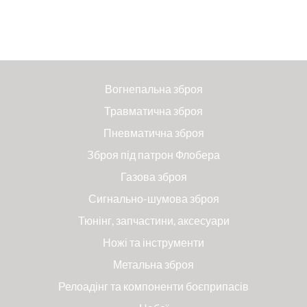
Вогнепальна зброя
Травматична зброя
Пневматична зброя
Зброя під патрон Флобера
Газова зброя
Сигнально-шумова зброя
Тюнінг, запчастини, аксесуари
Ножі та інструменти
Метальна зброя
Релоадінг та компоненти боєприпасів