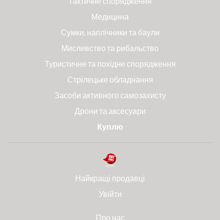
Тактичне спорядження
Медицина
Сумки, наплічники та баули
Мисливство та рибальство
Туристичне та похідне спорядження
Стрілецьке обладнання
Засоби активного самозахисту
Дрони та аксесуари
Куплю
Найкращі продавці
Увійти
Про нас