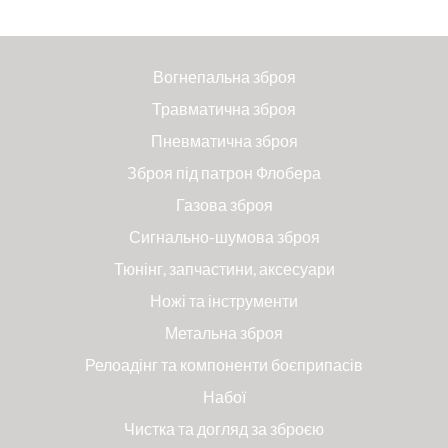
Вогнепальна зброя
Травматична зброя
Пневматична зброя
Зброя під патрон Флобера
Газова зброя
Сигнально-шумова зброя
Тюнінг, запчастини, аксесуари
Ножі та інструменти
Метальна зброя
Релоадінг та компоненти боєприпасів
Набої
Чистка та догляд за зброєю