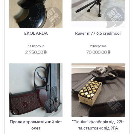
EKOL ARDA
Ruger m77 6.5 credmoor
11 березня
20 березня
2 950,00 ₴
70 000,00 ₴
Продам травматичний піст
"Тюнінг" флоберів під .22lr
олет
та стартових під 9РА