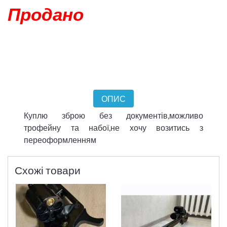
Продано
ОПИС
Куплю зброю без документів,можливо
трофейну та набої,не хочу возитись з
переоформленням
Схожі товари