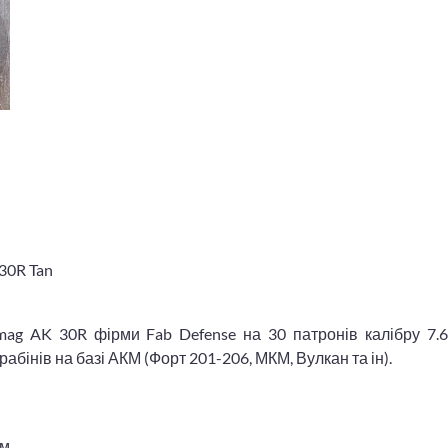
30R Tan
imag AK 30R фірми Fab Defense на 30 патронів калібру 7.
абінів на базі АКМ (Форт 201-206, МКМ, Вулкан та ін).
ам