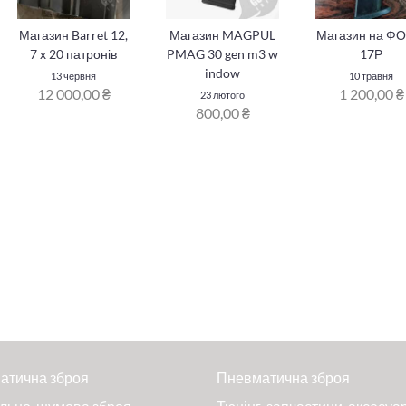
Магазин Barret 12,
Магазин MAGPUL
Магазин на ФО
7 x 20 патронів
PMAG 30 gen m3 w
17Р
indow
13 червня
10 травня
12 000,00 ₴
1 200,00 ₴
23 лютого
800,00 ₴
атична зброя
Пневматична зброя