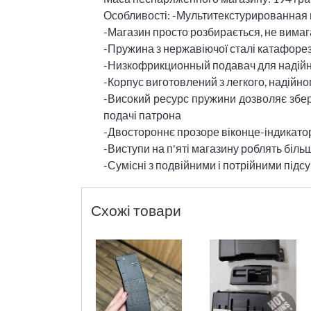
Особливості: -Мультитекстурированная 
-Магазин просто розбирається, не вима
-Пружина з нержавіючої сталі катафорезн
-Низкофрикционный подавач для надійної
-Корпус виготовлений з легкого, надійн
-Високий ресурс пружини дозволяє збер
подачі патрона
-Двостороннє прозоре віконце-індикатор, 
-Виступи на п'яті магазину роблять біль
-Сумісні з подвійними і потрійними під
Схожі товари