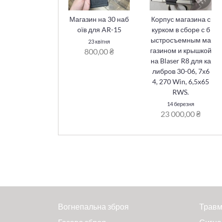
Магазин на 30 наб
Корпус магазина с
оїв для AR-15
курком в сборе с б
ыстросъемным ма
23 квітня
газином и крышкой
800,00 ₴
на Blaser R8 для ка
либров 30-06, 7х6
4, 270 Win, 6,5x65
RWS.
14 березня
23 000,00 ₴
Вогнепальна зброя
Травм