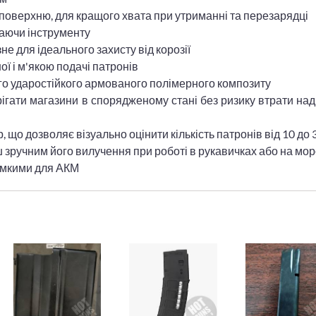
поверхню, для кращого хвата при утриманні та перезарядці
гаючи інструменту
е для ідеального захисту від корозії
 і м'якою подачі патронів
ого ударостійкого армованого полімерного композиту
ігати магазини в спорядженому стані без ризику втрати над
що дозволяє візуально оцінити кількість патронів від 10 до 
ш зручним його вилучення при роботі в рукавичках або на мор
сумкими для АКМ