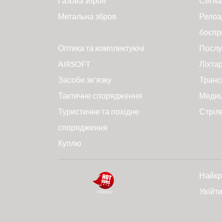
Газова зброя
Сигна
Метальна зброя
Релоа
боєпр
Оптика та комплектуючі
Послу
AIRSOFT
Ліхтар
Засоби зв'язку
Транс
Тактичне спорядження
Меди
Туристичне та похідне
Стріл
спорядження
Куплю
Найкр
Увійт