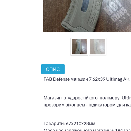
ОПИС
FAB Defense магазин 7,62х39 Ultimag AK 
Магазин з ударостійкого полімеру Ult
прозорим віконцем - індикатором, для кар
Габарити: 67х210х28мм
Маса неснаряженного магазину: 194 гр