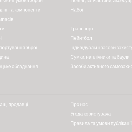
льно-шумова зброя
Тюнінг, запчастини, аксесуа
дінг та компоненти
Набої
ипасів
ги
Транспорт
і
Пейнтбол
портування зброї
Індивідуальні засоби захист
цина
Сумки, наплічники та баули
ецьке обладнання
Засоби активного самозахи
ащі продавці
Про нас
и
Угода користувача
Правила та умови публікації