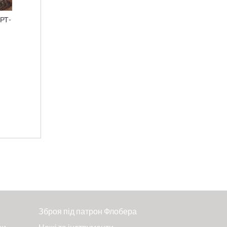
РТ-
Зброя під патрон Флобера