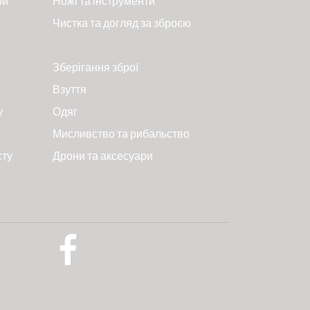
ри
Ножі та інструменти
Чистка та догляд за зброєю
Зберігання зброї
Взуття
у
Одяг
Мисливство та рибальство
сту
Дрони та аксесуари