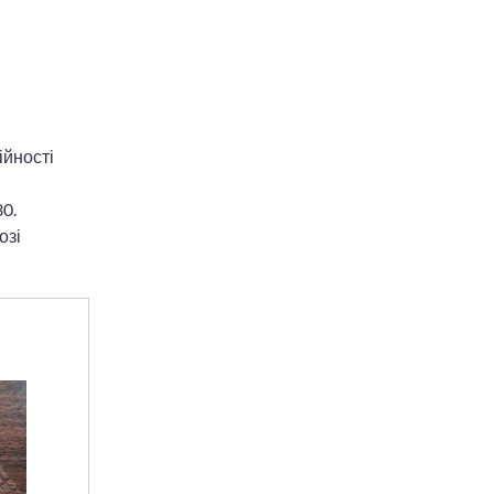
ійності
30.
озі