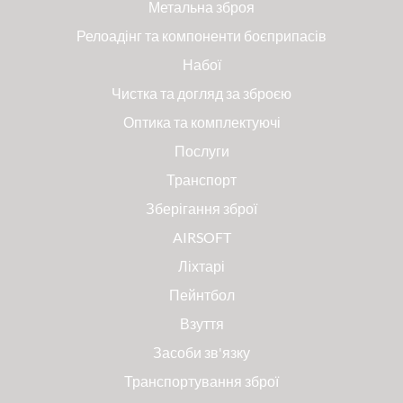
Метальна зброя
Релоадінг та компоненти боєприпасів
Набої
Чистка та догляд за зброєю
Оптика та комплектуючі
Послуги
Транспорт
Зберігання зброї
AIRSOFT
Ліхтарі
Пейнтбол
Взуття
Засоби зв'язку
Транспортування зброї