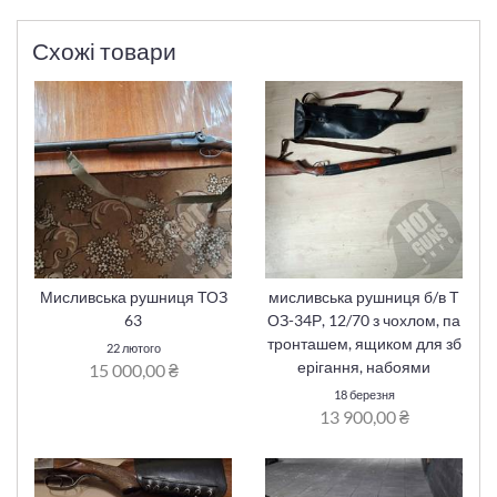
Схожі товари
Мисливська рушниця ТОЗ
мисливська рушниця б/в Т
63
ОЗ-34Р, 12/70 з чохлом, па
тронташем, ящиком для зб
22 лютого
ерігання, набоями
15 000,00 ₴
18 березня
13 900,00 ₴