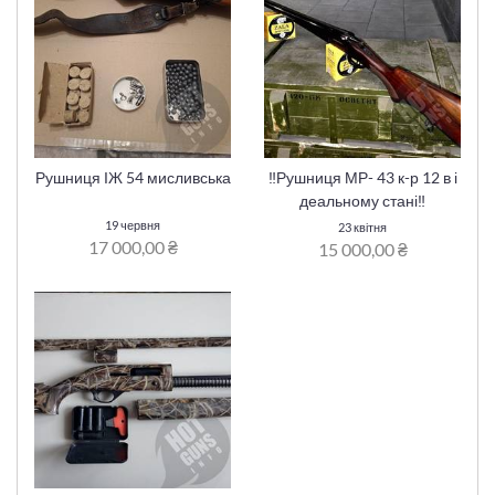
Рушниця ІЖ 54 мисливська
‼️Рушниця МР- 43 к-р 12 в і
деальному стані‼️
19 червня
23 квітня
17 000,00 ₴
15 000,00 ₴