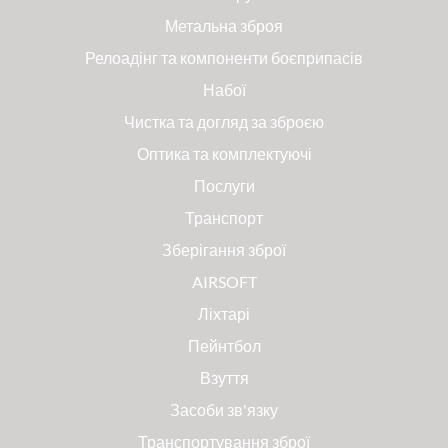
Метальна зброя
Релоадінг та компоненти боєприпасів
Набої
Чистка та догляд за зброєю
Оптика та комплектуючі
Послуги
Транспорт
Зберігання зброї
AIRSOFT
Ліхтарі
Пейнтбол
Взуття
Засоби зв'язку
Транспортування зброї