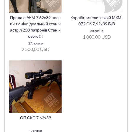
Продаю АКМ 7.62х39 повн
Карабін мисливський МКМ-
ий тюнінг ідеальний стан н
072 Сб 7,62х39 Б/В
астріл 250 патронів Стан н
30 липня
ового!!!
1 000,00 USD
27 лютого
2 500,00 USD
ОП СКС 7.62х39
19 квітня