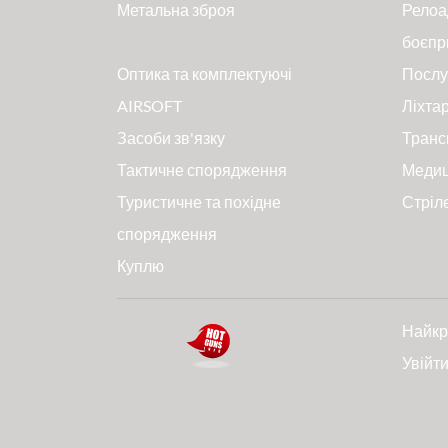
Метальна зброя
Релоа
боєпр
Оптика та комплектуючі
Послу
AIRSOFT
Ліхтар
Засоби зв'язку
Транс
Тактичне спорядження
Меди
Туристичне та похідне
Стріл
спорядження
Куплю
Найкр
Увійт