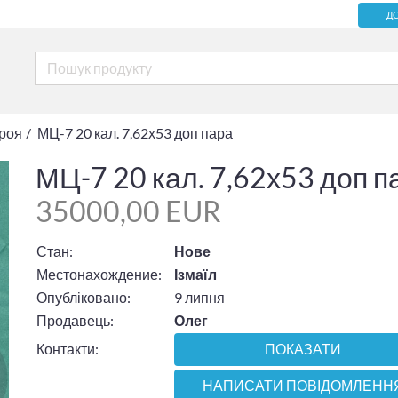
Д
броя
МЦ-7 20 кал. 7,62х53 доп пара
МЦ-7 20 кал. 7,62х53 доп п
35000,00 EUR
Стан:
Нове
Местонахождение:
Ізмаїл
Опубліковано:
9 липня
Продавець:
Олег
Контакти:
ПОКАЗАТИ
НАПИСАТИ ПОВІДОМЛЕНН