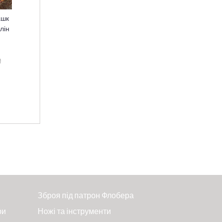
ашк
лін
₴
Зброя під патрон Флобера
ри
Ножі та інструменти