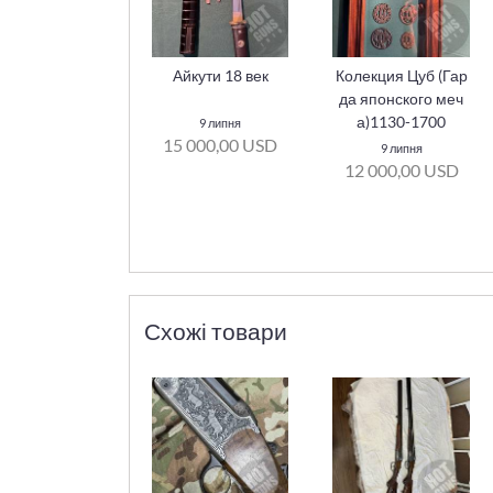
Айкути 18 век
Колекция Цуб (Гар
да японского меч
а)1130-1700
9 липня
15 000,00 USD
9 липня
12 000,00 USD
Схожі товари