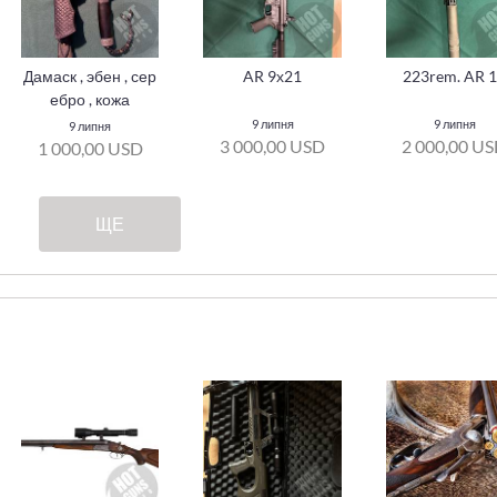
Дамаск , эбен , сер
AR 9х21
223rem. AR 
ебро , кожа
9 липня
9 липня
9 липня
3 000,00 USD
2 000,00 U
1 000,00 USD
ЩЕ