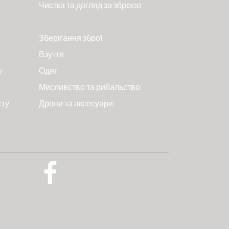
Чистка та догляд за зброєю
Зберігання зброї
Взуття
у
Одяг
Мисливство та рибальство
сту
Дрони та аксесуари