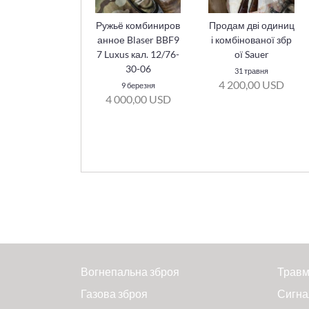
Ружьё комбиниров
Продам дві одиниц
анное Blaser BBF9
і комбінованої збр
7 Luxus кал. 12/76-
ої Sauer
30-06
31 травня
4 200,00 USD
9 березня
4 000,00 USD
Вогнепальна зброя
Травм
Газова зброя
Сигна