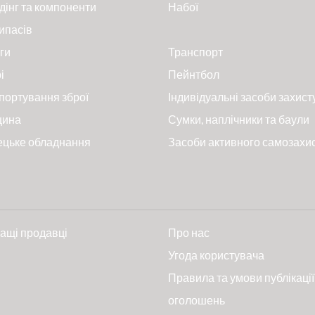
дінг та компоненти
Набої
ипасів
ги
Транспорт
і
Пейнтбол
портування зброї
Індивідуальні засоби захист
цина
Сумки, наплічники та баули
ецьке обладнання
Засоби активного самозахи
ащі продавці
Про нас
и
Угода користувача
Правила та умови публікації
оголошень