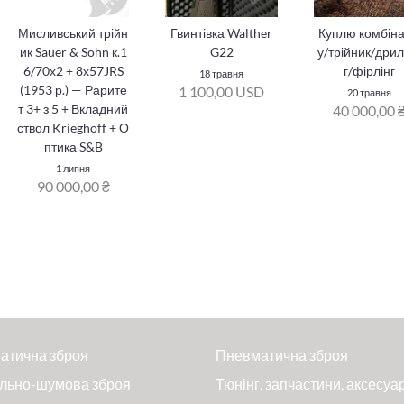
Мисливський трійн
Гвинтівка Walther
Куплю комбін
ик Sauer & Sohn к.1
G22
у/трійник/дрил
6/70х2 + 8x57JRS
г/фірлінг
18 травня
(1953 р.) — Рарите
1 100,00 USD
20 травня
т 3+ з 5 + Вкладний
40 000,00 
ствол Krieghoff + О
птика S&B
1 липня
90 000,00 ₴
атична зброя
Пневматична зброя
льно-шумова зброя
Тюнінг, запчастини, аксесуа