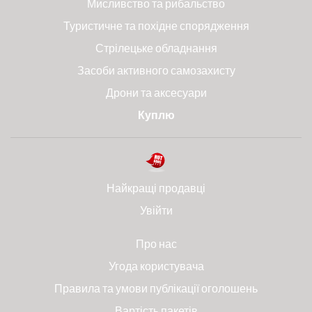
Мисливство та рибальство
Туристичне та похідне спорядження
Стрілецьке обладнання
Засоби активного самозахисту
Дрони та аксесуари
Куплю
Найкращі продавці
Увійти
Про нас
Угода користувача
Правила та умови публікації оголошень
Вартість пакетів