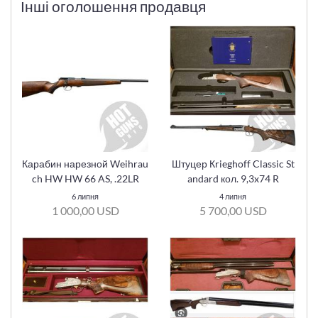
Інші оголошення продавця
Карабин нарезной Weihrau
Штуцер Кrieghoff Classic St
ch HW HW 66 AS, .22LR
andard кол. 9,3x74 R
6 липня
4 липня
1 000,00 USD
5 700,00 USD