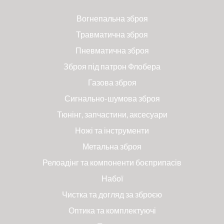
Вогнепальна зброя
Травматична зброя
Пневматична зброя
Зброя під патрон Флобера
Газова зброя
Сигнально-шумова зброя
Тюнінг, запчастини, аксесуари
Ножі та інструменти
Метальна зброя
Релоадінг та компоненти боєприпасів
Набої
Чистка та догляд за зброєю
Оптика та комплектуючі