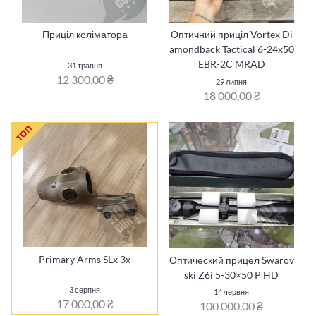
Приціл коліматора
Оптичний приціл Vortex Di
amondback Tactical 6-24x50
EBR-2C MRAD
31 травня
12 300,00 ₴
29 липня
18 000,00 ₴
ТОП
Primary Arms SLx 3x
Оптический прицел Swarov
ski Z6i 5-30×50 P HD
3 серпня
14 червня
17 000,00 ₴
100 000,00 ₴