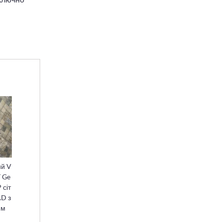
ий V
T Ge
 сіт
D з
ям