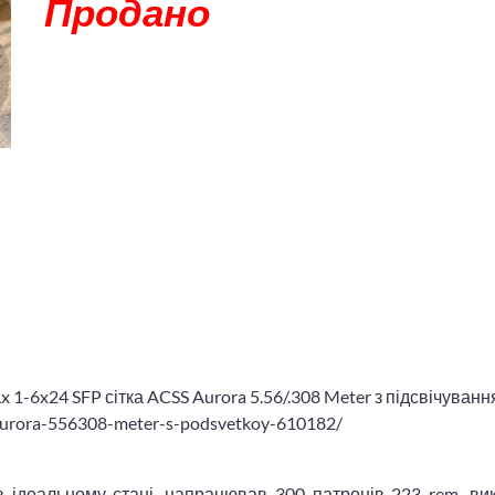
Продано
 1-6x24 SFP сітка ACSS Aurora 5.56/.308 Meter з підсвічуван
ss-aurora-556308-meter-s-podsvetkoy-610182/
в ідеальному стані, напрацював 300 патронів 223 rem, ви