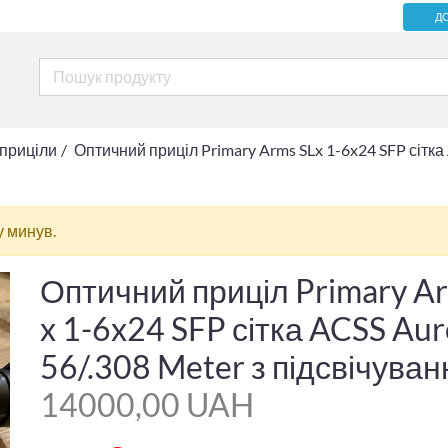
Д
 приціли
Оптичний приціл Primary Arms SLx 1-6x24 SFP сітка
у минув.
Оптичний приціл Primary A
x 1-6x24 SFP сітка ACSS Aur
56/.308 Meter з підсвічува
14000,00 UAH