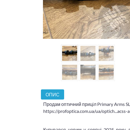
ОПИС
Продам оптичний приціл Primary Arms SLx
https://profoptica.com.ua/ua/optich...ac
Купувався новим у серпні 2025 року, 