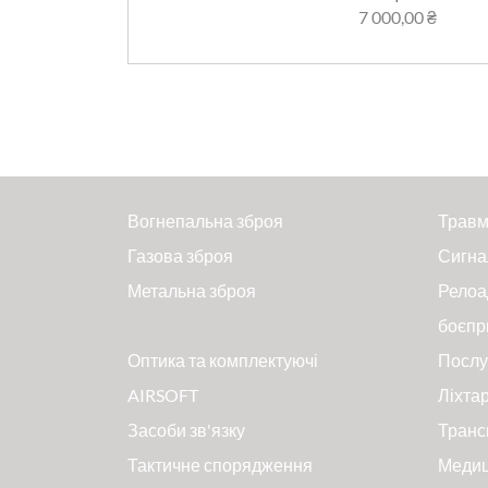
7 000,00 ₴
Вогнепальна зброя
Травм
Газова зброя
Сигна
Метальна зброя
Релоа
боєпр
Оптика та комплектуючі
Послу
AIRSOFT
Ліхтар
Засоби зв'язку
Транс
Тактичне спорядження
Меди