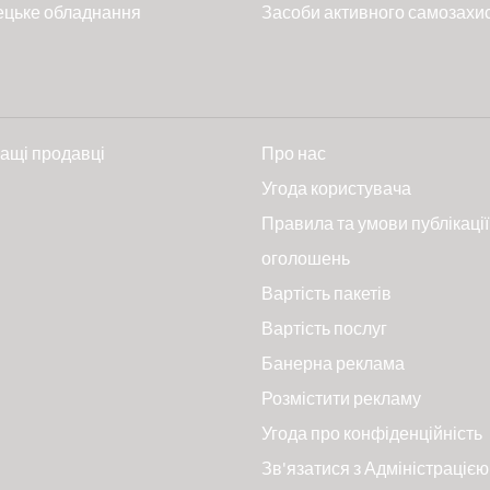
ецьке обладнання
Засоби активного самозахи
ащі продавці
Про нас
и
Угода користувача
Правила та умови публікації
оголошень
Вартість пакетів
Вартість послуг
Банерна реклама
Розмістити рекламу
Угода про конфіденційність
Зв'язатися з Адміністрацією