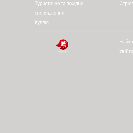
Туристичне та похідне
Стріл
спорядження
Куплю
Найкр
Увійт