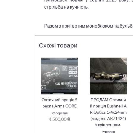
стрільба на кучність.
Разом з притертим моноблоком та буль
Схожі товари
Оптичний приціл S
ПРОДАМ Оптични
pecna Arms CORE
й приціл Bushnell A
R Optics 1-4x24mm
22 березня
(модель AR71424)
4 500,00 ₴
з кріпленням.
9 червня