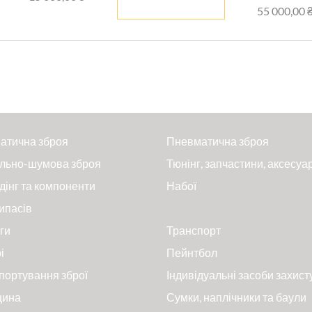
55 000,00 
атична зброя
Пневматична зброя
льно-шумова зброя
Тюнінг, запчастини, аксесуа
дінг та компоненти
Набої
ипасів
ги
Транспорт
і
Пейнтбол
портування зброї
Індивідуальні засоби захист
цина
Сумки, наплічники та баули