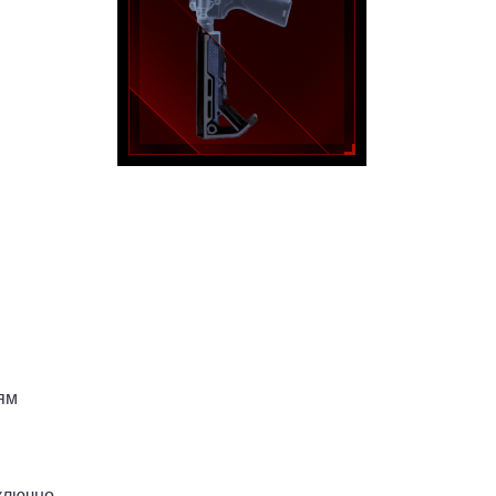
ням
ключно