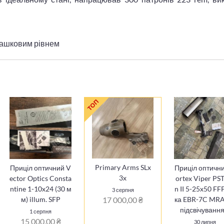
башковим рівнем
ТОП
Primary Arms SLx
Приціл оптичний V
Приціл оптичн
3x
ector Optics Consta
ortex Viper PS
ntine 1-10x24 (30 м
n II 5-25x50 FFP
3 серпня
м) illum. SFP
ка EBR-7C MRA
17 000,00 ₴
підсвічуванн
1 серпня
15 000,00 ₴
30 липня