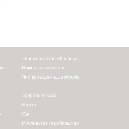
₴
Зброя під патрон Флобера
ри
Ножі та інструменти
Чистка та догляд за зброєю
Зберігання зброї
Взуття
у
Одяг
Мисливство та рибальство