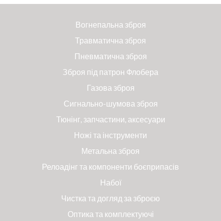
Вогнепальна зброя
Травматична зброя
Пневматична зброя
Зброя під патрон Флобера
Газова зброя
Сигнально-шумова зброя
Тюнінг, запчастини, аксесуари
Ножі та інструменти
Метальна зброя
Релоадінг та компоненти боєприпасів
Набої
Чистка та догляд за зброєю
Оптика та комплектуючі