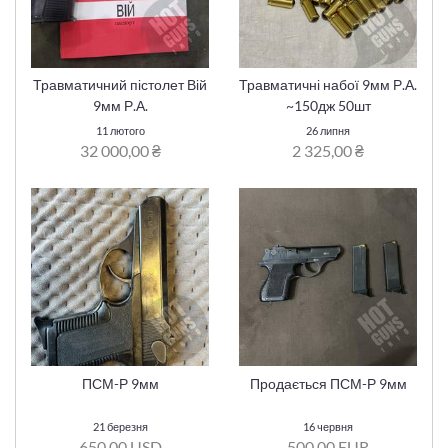
Травматичний пістолет Вій
Травматичні набої 9мм Р.А.
9мм Р.А.
~150дж 50шт
11 лютого
26 липня
32 000,00 ₴
2 325,00 ₴
ПСМ-Р 9мм
Продається ПСМ-Р 9мм
21 березня
16 червня
650,00 USD
500,00 EUR