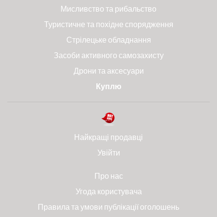
Мисливство та рибальство
Туристичне та похідне спорядження
Стрілецьке обладнання
Засоби активного самозахисту
Дрони та аксесуари
Куплю
Найкращі продавці
Увійти
Про нас
Угода користувача
Правила та умови публікації оголошень