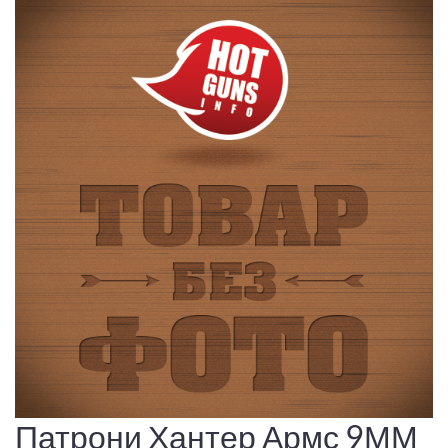
Патрони Хантер Армс 9ММ