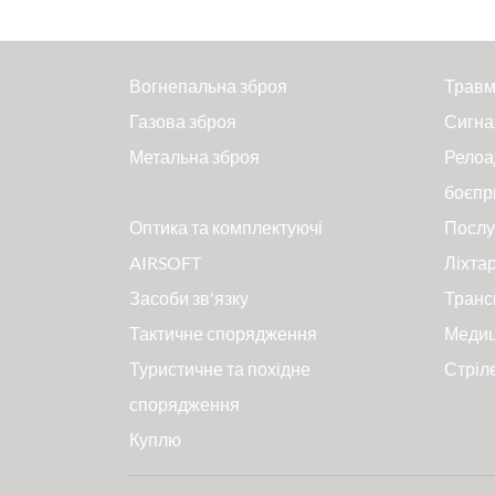
Вогнепальна зброя
Травм
Газова зброя
Сигна
Метальна зброя
Релоа
боєпр
Оптика та комплектуючі
Послу
AIRSOFT
Ліхтар
Засоби зв'язку
Транс
Тактичне спорядження
Меди
Туристичне та похідне
Стріл
спорядження
Куплю