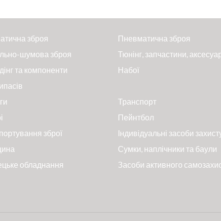
атична зброя
Пневматична зброя
льно-шумова зброя
Тюнінг, запчастини, аксесуа
дінг та компоненти
Набої
ипасів
ги
Транспорт
і
Пейнтбол
портування зброї
Індивідуальні засоби захист
цина
Сумки, наплічники та баули
ецьке обладнання
Засоби активного самозахи