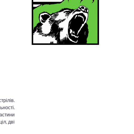
трілів.
ності.
астини
іл, дві