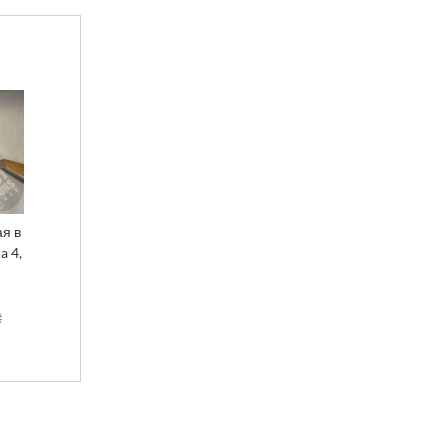
я в
a 4,
₴