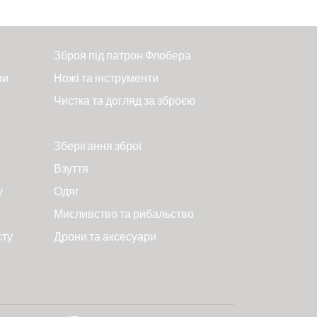
Зброя під патрон Флобера
ри
Ножі та інструменти
Чистка та догляд за зброєю
Зберігання зброї
Взуття
у
Одяг
Мисливство та рибальство
сту
Дрони та аксесуари