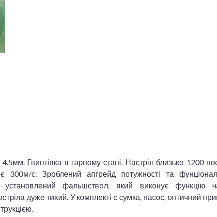
.5мм. Гвинтівка в гарному стані. Настріл близько 1200 пос
ює 300м/с. Зроблений апгрейд потужності та фунціональ
, установлений фальшствол, який виконує функцію ч
тріла дуже тихий. У комплекті є сумка, насос, оптичний приц
струкцією.