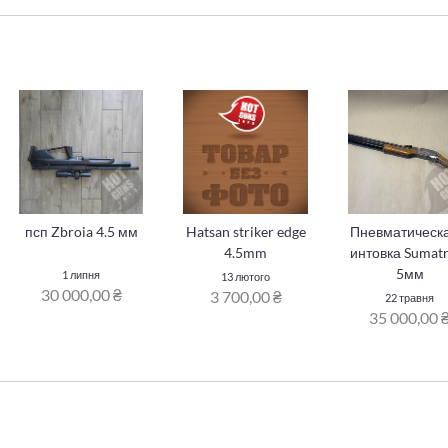
псп Zbroia 4.5 мм
Hatsan striker edge
Пневматическа
4.5mm
интовка Sumatr
5мм
1 липня
13 лютого
30 000,00 ₴
3 700,00 ₴
22 травня
35 000,00 