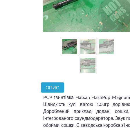
ОПИС
PCP гвинтівка Hatsan FlashPup Magnum 4
Швидкість кулі вагою 1.03гр дорівн
Дороблений приклад, додані сошки
інтегрованого саундмодератора. Звук пос
обойми, сошки. Є заводська коробка з ін