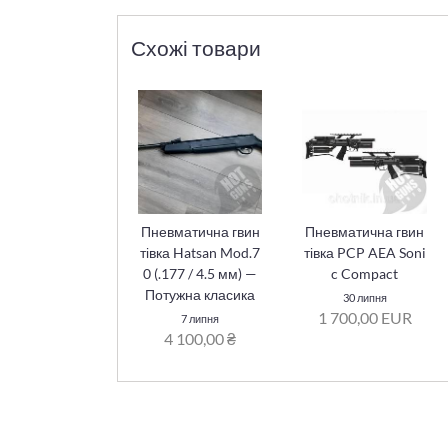
Схожі товари
Пневматична гвин
Пневматична гвин
тівка Hatsan Mod.7
тівка PCP AEA Soni
0 (.177 / 4.5 мм) —
c Compact
Потужна класика
30 липня
1 700,00 EUR
7 липня
4 100,00 ₴