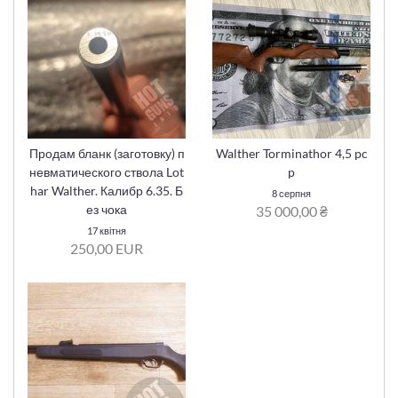
Продам бланк (заготовку) п
Walther Torminathor 4,5 pc
невматического ствола Lot
p
har Walther. Калибр 6.35. Б
8 серпня
ез чока
35 000,00 ₴
17 квітня
250,00 EUR