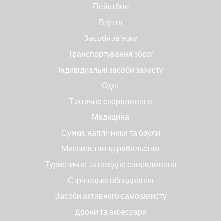
Пейнтбол
Взуття
Засоби зв'язку
Транспортування зброї
Індивідуальні засоби захисту
Одяг
Тактичне спорядження
Медицина
Сумки, наплічники та баули
Мисливство та рибальство
Туристичне та похідне спорядження
Стрілецьке обладнання
Засоби активного самозахисту
Дрони та аксесуари