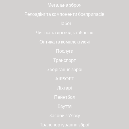
Метальна зброя
Релоадінг та компоненти боєприпасів
Набої
Чистка та догляд за зброєю
Оптика та комплектуючі
Послуги
Транспорт
Зберігання зброї
AIRSOFT
Ліхтарі
Пейнтбол
Взуття
Засоби зв'язку
Транспортування зброї