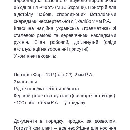
виробництва Казенного науково-виробничого
обʼєднання «Форт» (МВС України). Пристрій для
відстрілу набоїв, споряджених металевими
снарядами несмертельної дії, калібр 9 мм Р.А.
Класична надійна українська «травматика» зі
сталевою рамою та дерев'яними накладками
руків'я. Стан робочий, доглянутий (сліди
експлуатації на воронінні присутні).
У комплект входить:
Пістолет Форт-12Р (вар. 03), 9 мм Р.А.
2 магазини
Рідне коробка-кейс виробника
Керівництво з експлуатації (паспорт/інструкція)
~100 набоїв 9 мм Р.А. — у придачу
Документи в порядку, продаж за дозволом.
Готовий комплект — все необхідне для носіння