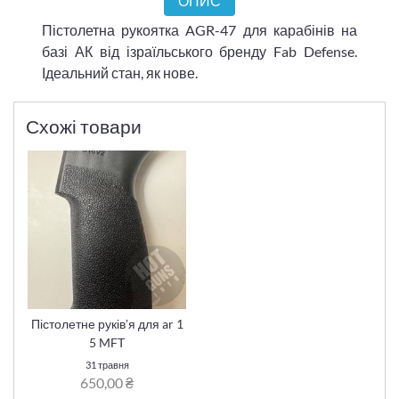
ОПИС
Пістолетна рукоятка AGR-47 для карабінів на
базі АК від ізраїльського бренду Fab Defense.
Ідеальний стан, як нове.
Схожі товари
Пістолетне руківʼя для ar 1
5 MFT
31 травня
650,00 ₴