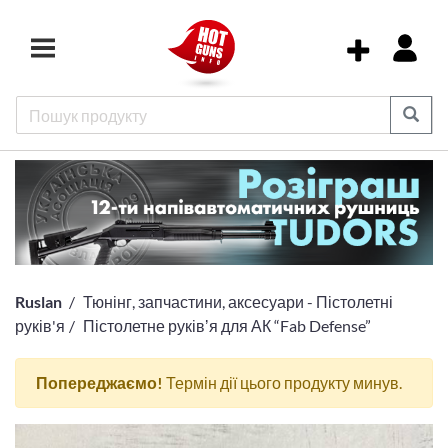
Ruslan
Тюнінг, запчастини, аксесуари - Пістолетні
руків'я
Пістолетне руківʼя для АК “Fab Defense”
Попереджаємо!
Термін дії цього продукту минув.