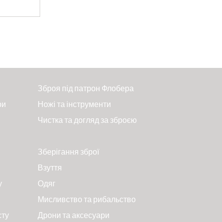
Зброя під патрон Флобера
ри
Ножі та інструменти
Чистка та догляд за зброєю
Зберігання зброї
Взуття
у
Одяг
Мисливство та рибальство
сту
Дрони та аксесуари