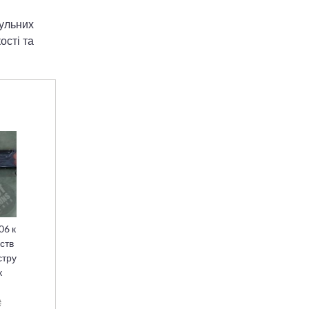
ульних
ості та
06 к
ств
стру
к
₴