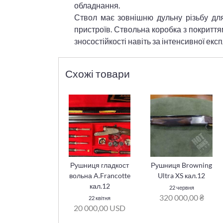
обладнання.
Ствол має зовнішню дульну різьбу дл
пристроїв. Ствольна коробка з покриттям
зносостійкості навіть за інтенсивної експ
Схожі товари
Рушниця гладкост
Рушниця Browning
вольна A.Francotte
Ultra XS кал.12
кал.12
22 червня
320 000,00 ₴
22 квітня
20 000,00 USD