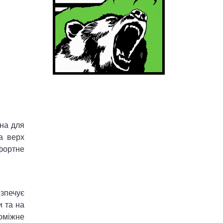
ена для
а верх
фортне
езпечує
и та на
поміжне