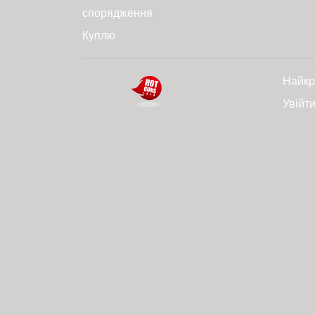
спорядження
Куплю
Найкр
Увійт