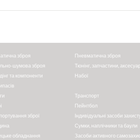
атична зброя
Пневматична зброя
льно-шумова зброя
Тюнінг, запчастини, аксесуа
дінг та компоненти
Набої
ипасів
ги
Транспорт
і
Пейнтбол
портування зброї
Індивідуальні засоби захист
цина
Сумки, наплічники та баули
ецьке обладнання
Засоби активного самозахи