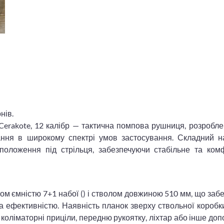
нів.
Cerakote, 12 калібр — тактична помпова рушниця, розробл
ання в широкому спектрі умов застосування. Складний н
положення під стрільця, забезпечуючи стабільне та ком
 ємністю 7+1 набої () і стволом довжиною 510 мм, що заб
 ефективністю. Наявність планок зверху ствольної коробк
 коліматорні приціли, передню рукоятку, ліхтар або інше до