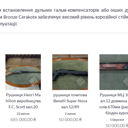
я встановлення дульних гальм-компенсаторів або інших д
 Bronze Cerakote забезпечує високий рівень корозійної стійк
луатації.
Рушниця Henri Ma
рушниця помпова
Рушниця МЦ-1
hillon виробництва
Benelli Super Nova
ал.12 довжина 
F.C. Scott кал.20
кал.12/89
олів 670мм (ра
б)один куро
22 квітня
2 липня
685 000,00 ₴
50 000,00 ₴
5 березня
50 000,00 