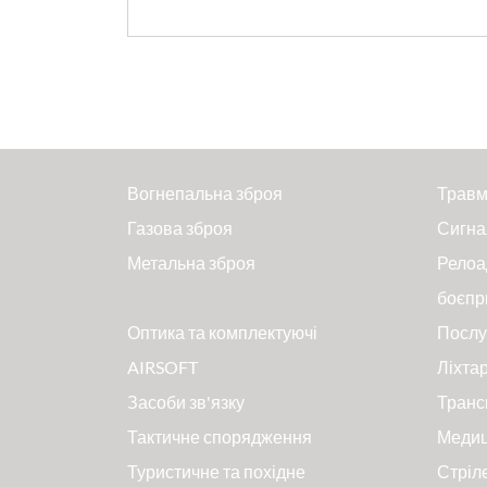
Вогнепальна зброя
Травм
Газова зброя
Сигна
Метальна зброя
Релоа
боєпр
Оптика та комплектуючі
Послу
AIRSOFT
Ліхтар
Засоби зв'язку
Транс
Тактичне спорядження
Меди
Туристичне та похідне
Стріл