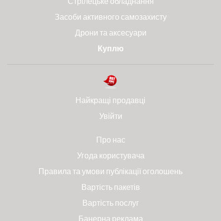
Стрілецьке обладнання
Засоби активного самозахисту
Дрони та аксесуари
Куплю
Найкращі продавці
Увійти
Про нас
Угода користувача
Правила та умови публікації оголошень
Вартість пакетів
Вартість послуг
Банерна реклама