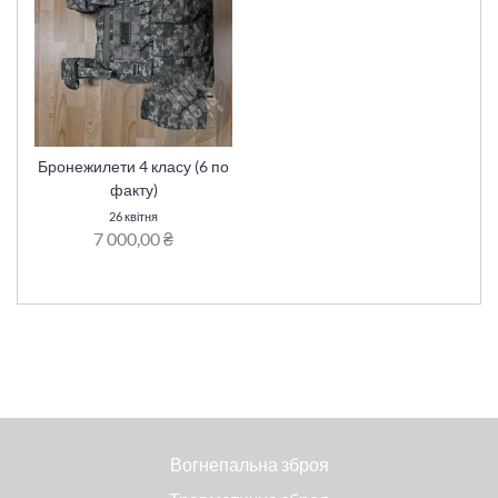
Бронежилети 4 класу (6 по
факту)
26 квітня
7 000,00 ₴
Вогнепальна зброя