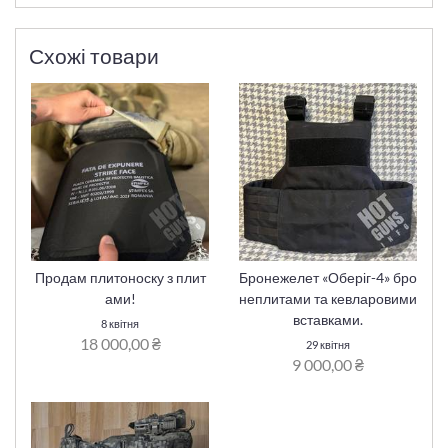
Схожі товари
Продам плитоноску з плит
Бронежелет «Оберіг-4» бро
ами!
неплитами та кевларовими
вставками.
8 квітня
18 000,00 ₴
29 квітня
9 000,00 ₴