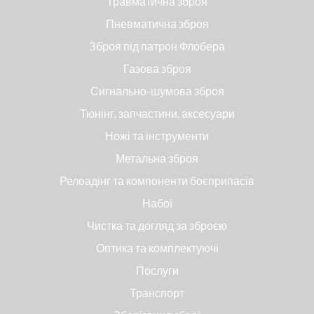
Травматична зброя
Пневматична зброя
Зброя під патрон Флобера
Газова зброя
Сигнально-шумова зброя
Тюнінг, запчастини, аксесуари
Ножі та інструменти
Метальна зброя
Релоадінг та компоненти боєприпасів
Набої
Чистка та догляд за зброєю
Оптика та комплектуючі
Послуги
Транспорт