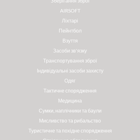
Зберігання зброї
AIRSOFT
Ліхтарі
Пейнтбол
Взуття
Засоби зв'язку
Транспортування зброї
Індивідуальні засоби захисту
Одяг
Тактичне спорядження
Медицина
Сумки, наплічники та баули
Мисливство та рибальство
Туристичне та похідне спорядження