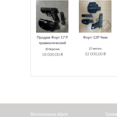
Продам Форт 17 Р
Форт-12Р 9мм
травматический
27 лютого
20 березня
32 000,00 ₴
18 000,00 ₴
Вогнепальна зброя
Травм