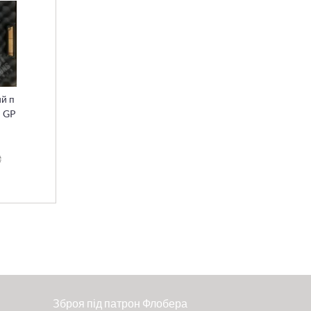
й п
M GP
₴
Зброя під патрон Флобера