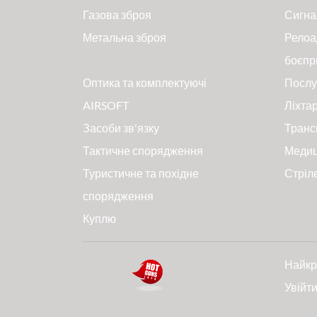
Газова зброя
Сигна
Метальна зброя
Релоа
боєпр
Оптика та комплектуючі
Послу
AIRSOFT
Ліхтар
Засоби зв'язку
Транс
Тактичне спорядження
Меди
Туристичне та похідне
Стріл
спорядження
Куплю
Найкр
Увійт