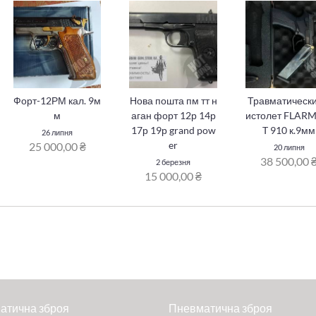
Форт-12РМ кал. 9м
Нова пошта пм тт н
Травматически
м
аган форт 12р 14р
истолет FLAR
17р 19р grand pow
T 910 к.9мм
26 липня
er
25 000,00 ₴
20 липня
38 500,00 
2 березня
15 000,00 ₴
атична зброя
Пневматична зброя