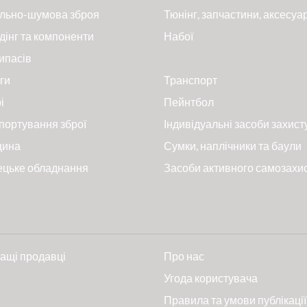
льно-шумова зброя
Тюнінг, запчастини, аксесуа
дінг та компоненти
Набої
ипасів
ги
Транспорт
і
Пейнтбол
портування зброї
Індивідуальні засоби захист
цина
Сумки, наплічники та баули
ецьке обладнання
Засоби активного самозахи
ащі продавці
Про нас
и
Угода користувача
Правила та умови публікації