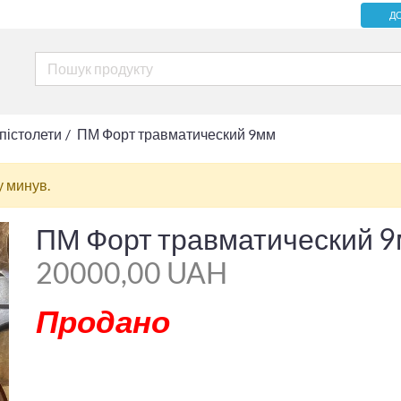
Д
пістолети
ПМ Форт травматический 9мм
у минув.
ПМ Форт травматический 
20000,00 UAH
Продано