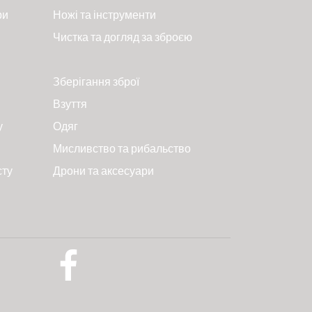
ри
Ножі та інструменти
Чистка та догляд за зброєю
Зберігання зброї
Взуття
у
Одяг
Мисливство та рибальство
сту
Дрони та аксесуари