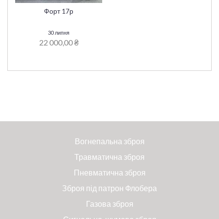
Форт 17р
30 липня
22 000,00 ₴
Вогнепальна зброя
Травматична зброя
Пневматична зброя
Зброя під патрон Флобера
Газова зброя