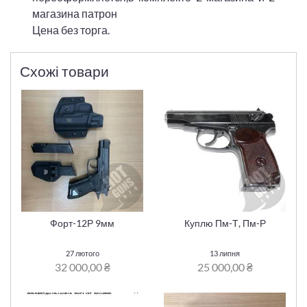
магазина патрон
Цена без торга.
Схожі товари
Форт-12Р 9мм
Куплю Пм-Т, Пм-Р
27 лютого
13 липня
32 000,00 ₴
25 000,00 ₴