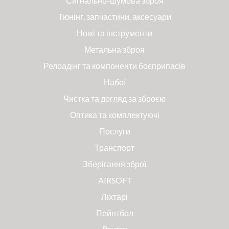
Сигнально-шумова зброя
Тюнінг, запчастини, аксесуари
Ножі та інструменти
Метальна зброя
Релоадінг та компоненти боєприпасів
Набої
Чистка та догляд за зброєю
Оптика та комплектуючі
Послуги
Транспорт
Зберігання зброї
AIRSOFT
Ліхтарі
Пейнтбол