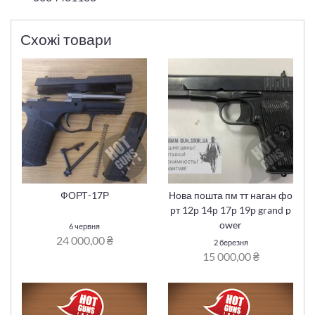
Схожі товари
ФОРТ-17Р
Нова пошта пм тт наган фо
рт 12р 14р 17р 19р grand p
ower
6 червня
24 000,00 ₴
2 березня
15 000,00 ₴