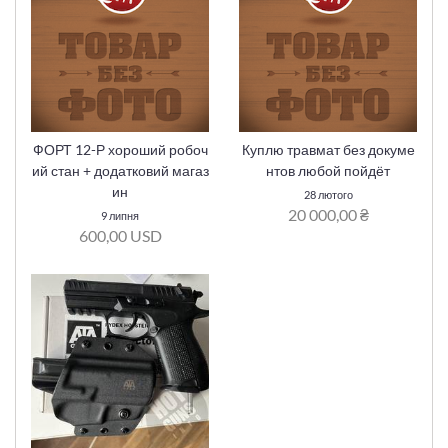
ФОРТ 12-Р хороший робоч
Куплю травмат без докуме
ий стан + додатковий магаз
нтов любой пойдёт
ин
28 лютого
20 000,00 ₴
9 липня
600,00 USD