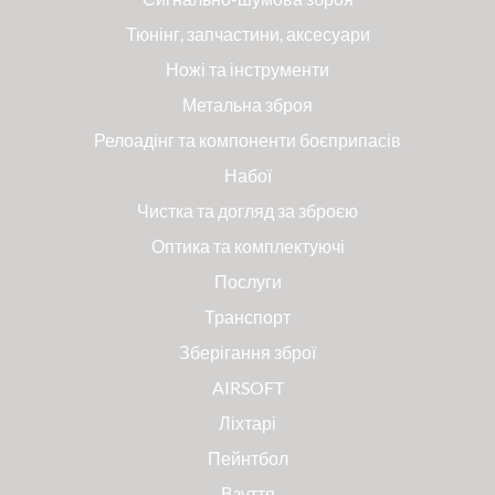
Тюнінг, запчастини, аксесуари
Ножі та інструменти
Метальна зброя
Релоадінг та компоненти боєприпасів
Набої
Чистка та догляд за зброєю
Оптика та комплектуючі
Послуги
Транспорт
Зберігання зброї
AIRSOFT
Ліхтарі
Пейнтбол
Взуття