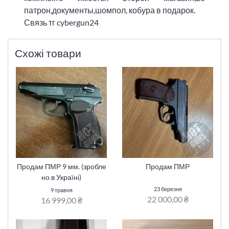
патрон,документы,шомпол, кобура в подарок.
Связь тг cybergun24
Схожі товари
Продам ПМР 9 мм. (зробле
Продам ПМР
но в Україні)
23 березня
9 травня
22 000,00 ₴
16 999,00 ₴