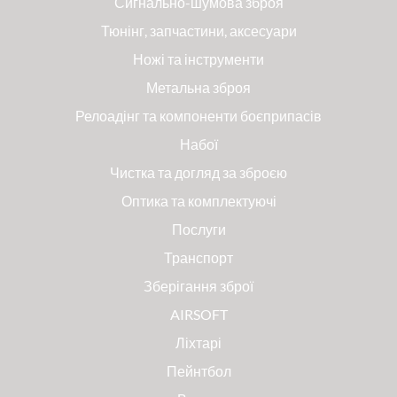
Сигнально-шумова зброя
Тюнінг, запчастини, аксесуари
Ножі та інструменти
Метальна зброя
Релоадінг та компоненти боєприпасів
Набої
Чистка та догляд за зброєю
Оптика та комплектуючі
Послуги
Транспорт
Зберігання зброї
AIRSOFT
Ліхтарі
Пейнтбол