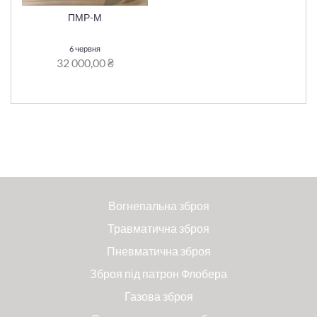
ПМР-М
6 червня
32 000,00 ₴
Вогнепальна зброя
Травматична зброя
Пневматична зброя
Зброя під патрон Флобера
Газова зброя