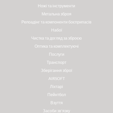
Ножі та інструменти
Метальна зброя
Релоадінг та компоненти боєприпасів
Набої
Чистка та догляд за зброєю
Оптика та комплектуючі
Послуги
Транспорт
Зберігання зброї
AIRSOFT
Ліхтарі
Пейнтбол
Взуття
Засоби зв'язку