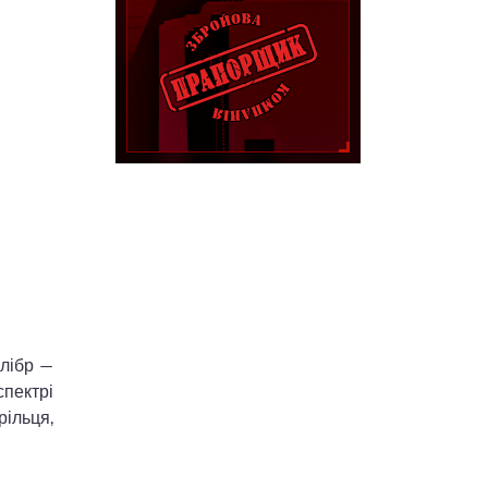
алібр —
спектрі
ільця,