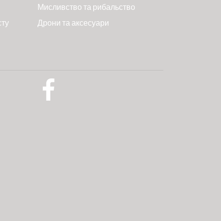
Мисливство та рибальство
сту
Дрони та аксесуари