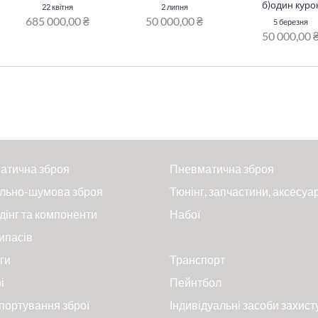
б)один куро
22 квітня
2 липня
685 000,00 ₴
50 000,00 ₴
5 березня
50 000,00 
атична зброя
Пневматична зброя
льно-шумова зброя
Тюнінг, запчастини, аксесуа
дінг та компоненти
Набої
ипасів
ги
Транспорт
і
Пейнтбол
портування зброї
Індивідуальні засоби захист