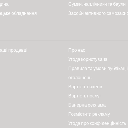
цина
Сумки, наплічники та баули
ецьке обладнання
Засоби активного самозахи
ащі продавці
Про нас
и
Угода користувача
Правила та умови публікації
оголошень
Вартість пакетів
Вартість послуг
Банерна реклама
Розмістити рекламу
Угода про конфіденційність