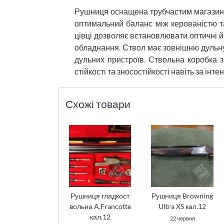
Рушниця оснащена трубчастим магазином
оптимальний баланс між керованістю та
цівці дозволяє встановлювати оптичні й
обладнання. Ствол має зовнішню дульну
дульних пристроїв. Ствольна коробка з
стійкості та зносостійкості навіть за інт
Схожі товари
Рушниця гладкост
Рушниця Browning
вольна A.Francotte
Ultra XS кал.12
кал.12
22 червня