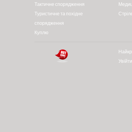
Тактичне спорядження
Меди
Туристичне та похідне
Стріл
спорядження
Куплю
Найкр
Увійт