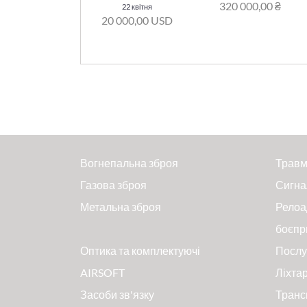
320 000,00 ₴
22 квітня
20 000,00 USD
Вогнепальна зброя
Травм
Газова зброя
Сигна
Метальна зброя
Релоа
боєпр
Оптика та комплектуючі
Послу
AIRSOFT
Ліхтар
Засоби зв'язку
Транс