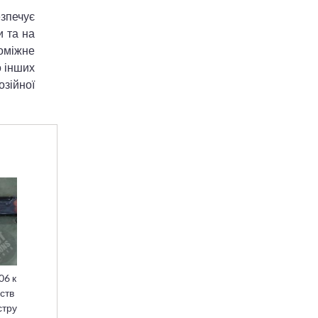
езпечує
и та на
поміжне
о інших
озійної
06 к
ств
стру