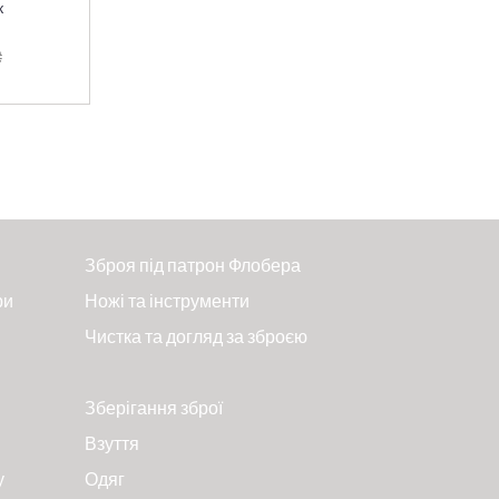
к
₴
Зброя під патрон Флобера
ри
Ножі та інструменти
Чистка та догляд за зброєю
Зберігання зброї
Взуття
у
Одяг