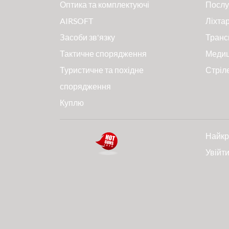
Оптика та комплектуючі
Послу
AIRSOFT
Ліхтар
Засоби зв'язку
Транс
Тактичне спорядження
Меди
Туристичне та похідне
Стріл
спорядження
Куплю
Найкр
Увійт