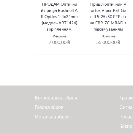
ПРОДАМ Оптични
Приціл оптичний V
й приціл Bushnell A
ortex Viper PST Ge
R Optics 1-4x24mm
n II 5-25x50 FFP сіт
(модель AR71424)
ка EBR-7C MRAD з
з кріпленням.
підсвічуванням
9 червня
30 липня
7 000,00 ₴
55 000,00 ₴
Вогнепальна зброя
Травм
Газова зброя
Сигна
Метальна зброя
Релоа
боєпр