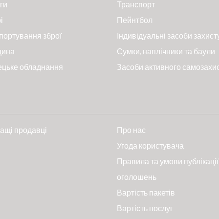
ги
Транспорт
і
Пейнтбол
портування зброї
Індивідуальні засоби захист
цина
Сумки, наплічники та баули
ецьке обладнання
Засоби активного самозахи
ащі продавці
Про нас
и
Угода користувача
Правила та умови публікації
оголошень
Вартість пакетів
Вартість послуг