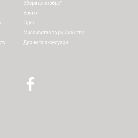
Зберігання зброї
Взуття
у
Одяг
Мисливство та рибальство
сту
Дрони та аксесуари