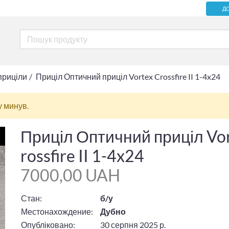
Д
приціли
Приціл Оптичний приціл Vortex Crossfire II 1-4x24
у минув.
Приціл Оптичний приціл Vo
rossfire II 1-4x24
7000,00 UAH
Стан:
б/у
Местонахождение:
Дубно
Опубліковано:
30 серпня 2025 р.