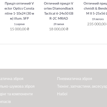
Приціл оптичний V
Оптичний приціл V
Оптичний приц
ector Optics Consta
ortex Diamondback
chmidt & Bende
ntine 1-10x24 (30 м
Tactical 6-24x50 EB
M II 5-25x56 
м) illum. SFP
R-2C MRAD
19 лютого
235 000,00 
1 серпня
29 липня
15 000,00 ₴
18 000,00 ₴
атична зброя
Пневматична зброя
льно-шумова зброя
Тюнінг, запчастини, аксесуа
дінг та компоненти
Набої
ипасів