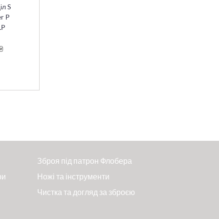
іл S
r P
LP
₴
Зброя під патрон Флобера
ри
Ножі та інструменти
Чистка та догляд за зброєю