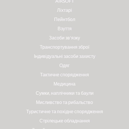
AIRSOFT
Ліхтарі
Пейнтбол
Взуття
Засоби зв'язку
Транспортування зброї
Індивідуальні засоби захисту
Одяг
Тактичне спорядження
Медицина
Сумки, наплічники та баули
Мисливство та рибальство
Туристичне та похідне спорядження
Стрілецьке обладнання