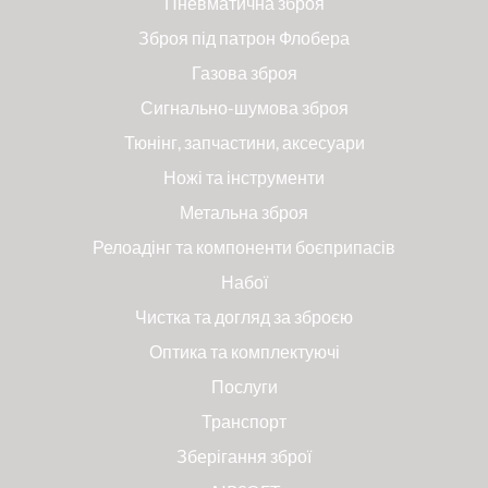
Пневматична зброя
Зброя під патрон Флобера
Газова зброя
Сигнально-шумова зброя
Тюнінг, запчастини, аксесуари
Ножі та інструменти
Метальна зброя
Релоадінг та компоненти боєприпасів
Набої
Чистка та догляд за зброєю
Оптика та комплектуючі
Послуги
Транспорт
Зберігання зброї