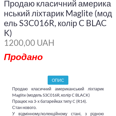
Продаю класичний америка
нський ліхтарик Maglite (мод
ель S3C016R, колір C BLAC
K)
1200,00 UAH
Продано
ОПИС
Продаю класичний американський ліхтарик
Maglite (модель S3C016R, колір C BLACK)
Працює на 3-х батарейках типу C (R14).
Стан нового.
У відмінному/колекційному стані, з рідною