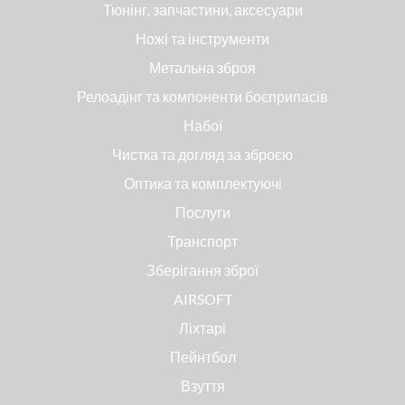
Тюнінг, запчастини, аксесуари
Ножі та інструменти
Метальна зброя
Релоадінг та компоненти боєприпасів
Набої
Чистка та догляд за зброєю
Оптика та комплектуючі
Послуги
Транспорт
Зберігання зброї
AIRSOFT
Ліхтарі
Пейнтбол
Взуття