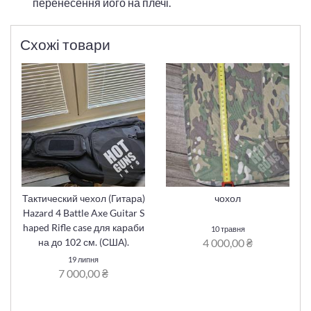
перенесення його на плечі.
Схожі товари
Тактический чехол (Гитара)
чохол
Нazard 4 Battle Axe Guitar S
haped Rifle case для караби
10 травня
4 000,00 ₴
на до 102 см. (США).
19 липня
7 000,00 ₴