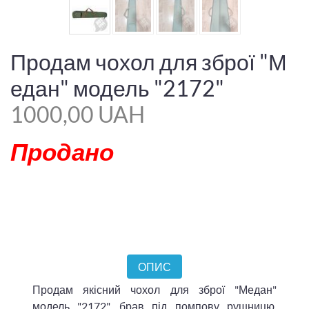
Продам чохол для зброї "М
едан" модель "2172"
1000,00 UAH
Продано
ОПИС
Продам якісний чохол для зброї "Медан"
модель "2172", брав під помпову рушницю,