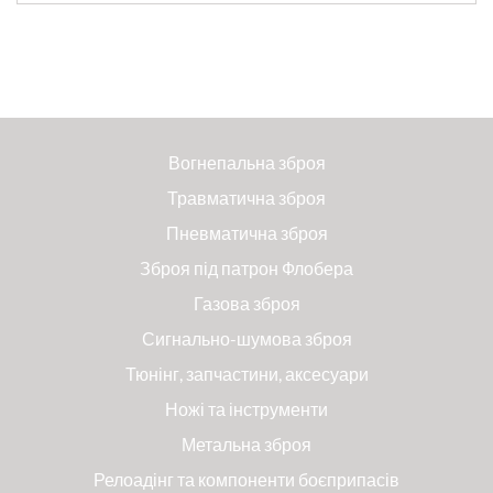
Вогнепальна зброя
Травматична зброя
Пневматична зброя
Зброя під патрон Флобера
Газова зброя
Сигнально-шумова зброя
Тюнінг, запчастини, аксесуари
Ножі та інструменти
Метальна зброя
Релоадінг та компоненти боєприпасів