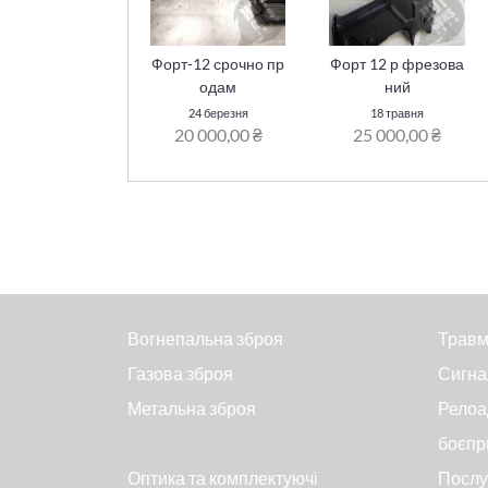
Форт-12 срочно пр
Форт 12 р фрезова
одам
ний
24 березня
18 травня
20 000,00 ₴
25 000,00 ₴
Вогнепальна зброя
Травм
Газова зброя
Сигна
Метальна зброя
Релоа
боєпр
Оптика та комплектуючі
Послу