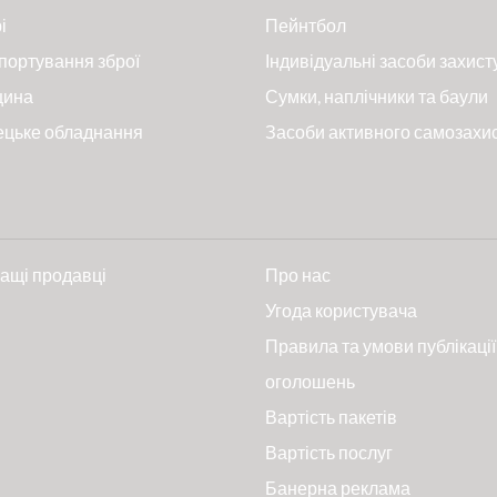
і
Пейнтбол
портування зброї
Індивідуальні засоби захист
цина
Сумки, наплічники та баули
ецьке обладнання
Засоби активного самозахи
ащі продавці
Про нас
и
Угода користувача
Правила та умови публікації
оголошень
Вартість пакетів
Вартість послуг
Банерна реклама