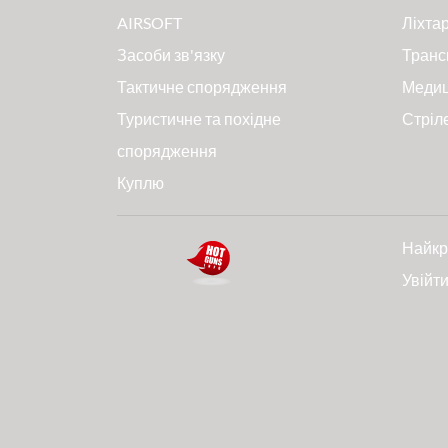
AIRSOFT
Ліхтар
Засоби зв'язку
Транс
Тактичне спорядження
Меди
Туристичне та похідне
Стріл
спорядження
Куплю
Найкр
Увійт