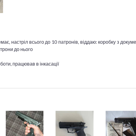
має, настріл всього до 10 патронів, віддаю: коробку з докум
атрони до нього
боти, працював в інкасації