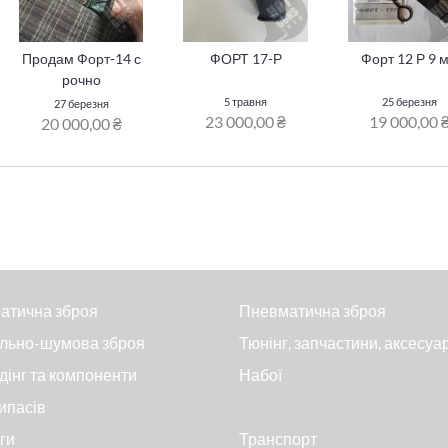
Продам Форт-14 с
ФОРТ 17-Р
Форт 12 Р 9 
рочно
5 травня
25 березня
27 березня
23 000,00 ₴
19 000,00 
20 000,00 ₴
атична зброя
Пневматична зброя
льно-шумова зброя
Тюнінг, запчастини, аксесуа
дінг та компоненти
Набої
ипасів
ги
Транспорт