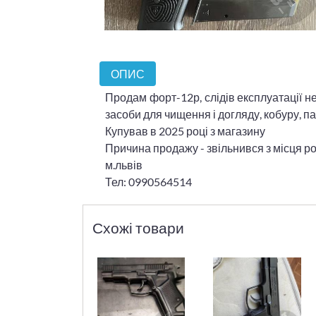
ОПИС
Продам форт-12р, слідів експлуатації не
засоби для чищення і догляду, кобуру, п
Купував в 2025 році з магазину
Причина продажу - звільнився з місця ро
м.львів
Тел: 0990564514
Схожі товари