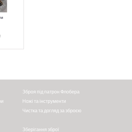
мм
₴
Зброя під патрон Флобера
ри
Ножі та інструменти
Чистка та догляд за зброєю
Зберігання зброї