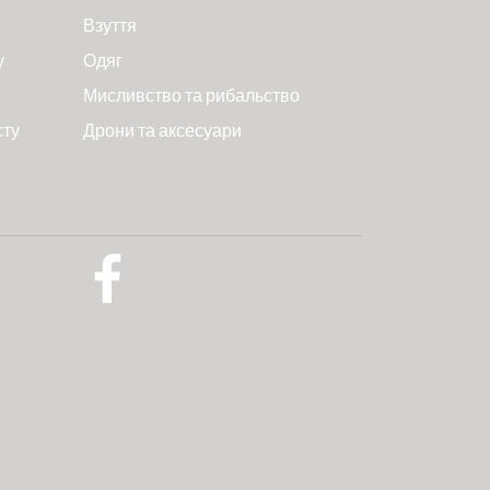
Взуття
у
Одяг
Мисливство та рибальство
сту
Дрони та аксесуари