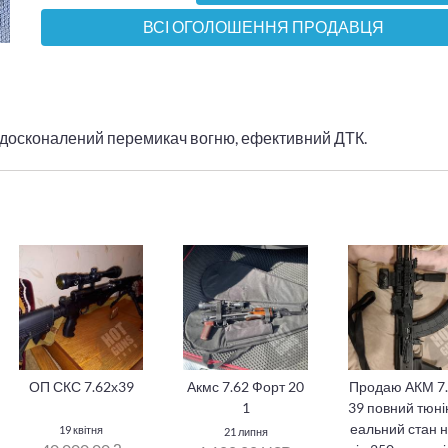
ВСІ ОГОЛОШЕННЯ ПРОДАВЦЯ
 удосконалений перемикач вогню, ефективний ДТК.
ОП СКС 7.62х39
Акмс 7.62 Форт 20
Продаю АКМ 7
1
39 повний тюнін
еальний стан 
19 квітня
21 липня