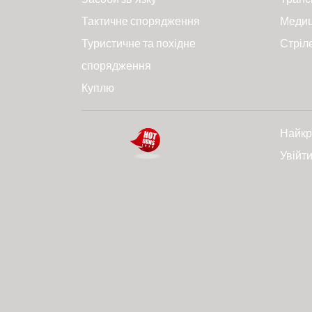
Тактичне спорядження
Меди
Туристичне та похідне
Стріл
спорядження
Куплю
Найкр
Увійт