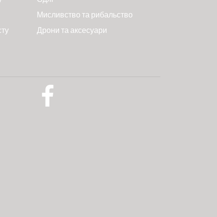
Мисливство та рибальство
сту
Дрони та аксесуари