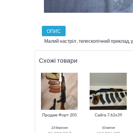
ОПИС
Малий настріл , телескопічний приклад,
Схожі товари
Продам Форт-205
Сайга 7.62х39
23 березня
10 квітня