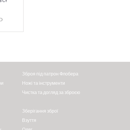
в Ст
!
SD
Зброя під патрон Флобера
ри
Ножі та інструменти
Чистка та догляд за зброєю
Зберігання зброї
Взуття
у
Одяг