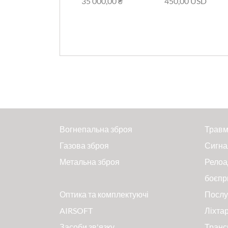
35 000,00 ₴
450,00 USD
Вогнепальна зброя
Травм
Газова зброя
Сигна
Метальна зброя
Релоа
боєпр
Оптика та комплектуючі
Послу
AIRSOFT
Ліхтар
Засоби зв'язку
Транс