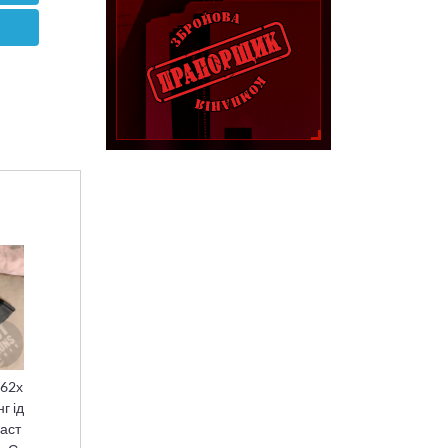
.62х
г ід
наст