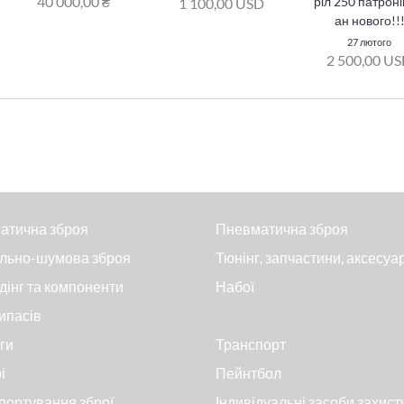
40 000,00 ₴
ріл 250 патроні
1 100,00 USD
ан нового!!
27 лютого
2 500,00 U
атична зброя
Пневматична зброя
льно-шумова зброя
Тюнінг, запчастини, аксесуа
дінг та компоненти
Набої
ипасів
ги
Транспорт
і
Пейнтбол
портування зброї
Індивідуальні засоби захист