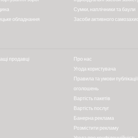
цина
Сумки, наплічники та баули
ецьке обладнання
Засоби активного самозахи
ащі продавці
Про нас
и
Угода користувача
Правила та умови публікації
оголошень
Вартість пакетів
Вартість послуг
Банерна реклама
Розмістити рекламу
Угода про конфіденційність