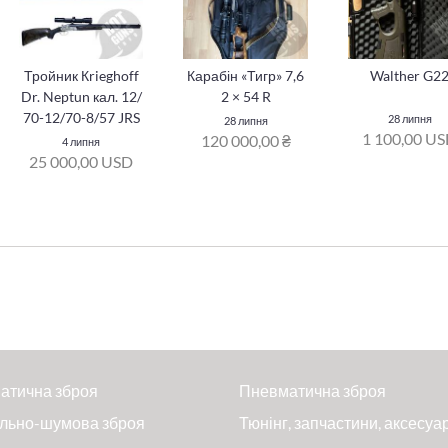
Тройник Кrieghoff
Карабін «Тигр» 7,6
Walther G2
Dr. Neptun кал. 12/
2 × 54 R
70-12/70-8/57 JRS
28 липня
28 липня
1 100,00 U
120 000,00 ₴
4 липня
25 000,00 USD
атична зброя
Пневматична зброя
льно-шумова зброя
Тюнінг, запчастини, аксесуа