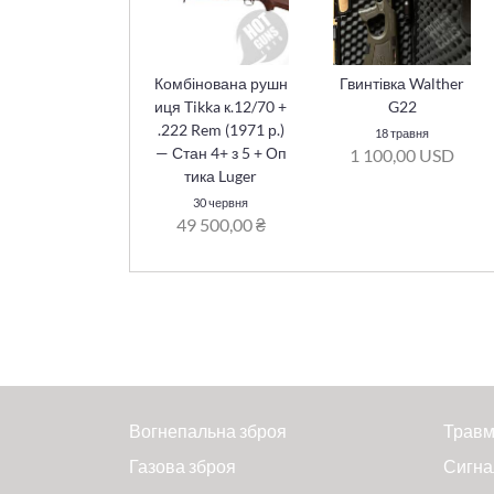
Комбінована рушн
Гвинтівка Walther
иця Tikka к.12/70 +
G22
.222 Rem (1971 р.)
18 травня
— Стан 4+ з 5 + Оп
1 100,00 USD
тика Luger
30 червня
49 500,00 ₴
Вогнепальна зброя
Травм
Газова зброя
Сигна